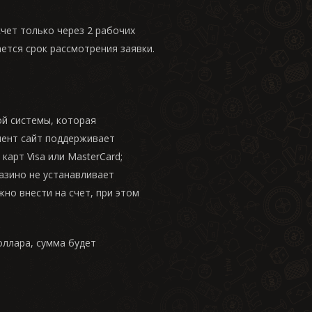
счет только через 2 рабочих
ется срок рассмотрения заявки.
й системы, которая
мент сайт поддерживает
арт Visa или MasterCard;
Казино не устанавливает
но внести на счет, при этом
оллара, сумма будет