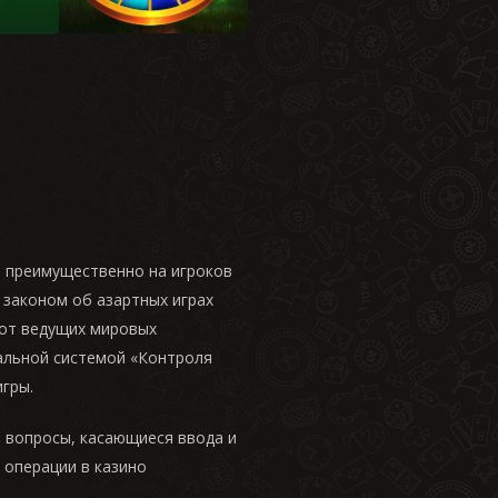
я преимущественно на игроков
 законом об азартных играх
 от ведущих мировых
кальной системой «Контроля
гры.
 вопросы, касающиеся ввода и
 операции в казино