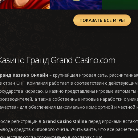
ПОКАЗАТЬ ВСЕ ИГРЫ
Казино Гранд Grand-Casino.com
ранд Казино Онлайн
– крупнейшая игровая сеть, рассчитанна
з стран СНГ. Компания работает в соответствии с действующим
осударства Кюрасао. В казино представлены игровые автоматы
роизводителей, а также собственные игровые наработки с уни
ачества» для обеспечения максимально комфортной и честной и
осле регистрации в
Grand Casino Online
перед игроками встают
ывода средств с игрового счета. Учитывайте, что все расчетные
существляются исключительно в долларах США.