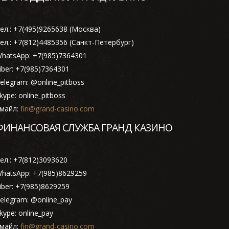
ел.: +7(495)9265638 (Москва)
ел.: +7(812)4485356 (Санкт-Петербург)
hatsApp: +7(985)7364301
iber: +7(985)7364301
elegram: @online_pitboss
kype: online_pitboss
майл:
fin@grand-casino.com
ФИНАНСОВАЯ СЛУЖБА ГРАНД КАЗИНО
ел.: +7(812)3093620
hatsApp: +7(985)8629259
iber: +7(985)8629259
elegram: @online_pay
kype: online_pay
майл:
fin@grand-casino.com