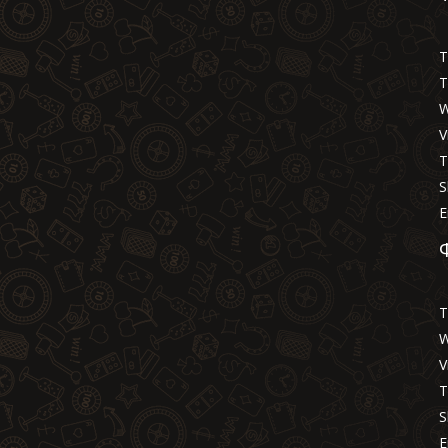
Т
Т
W
V
T
S
Е
Т
W
V
T
S
Е