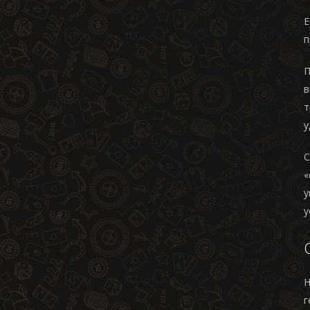
Е
п
П
в
т
у
С
«
у
у
Н
г