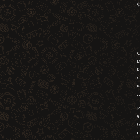
ф
С
м
к
с
к
д
И
э
б
п