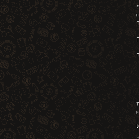
Е
н
П
П
Т
и
Н