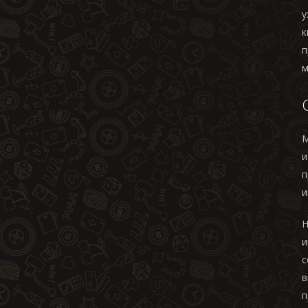
у
к
п
м
М
и
п
и
Н
и
с
в
п