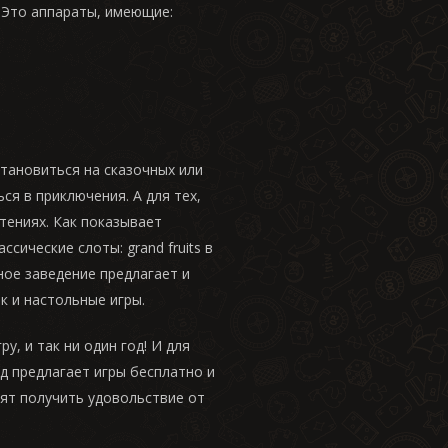
 Это аппараты, имеющие:
тановиться на сказочных или
я в приключения. А для тех,
тениях. Как показывает
ические слоты: grand fruits в
рное заведение предлагает и
ек и настольные игры.
, и так ни один год! И для
д предлагает игры бесплатно и
тят получить удовольствие от