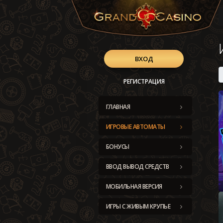
ВХОД
РЕГИСТРАЦИЯ
ГЛАВНАЯ
ИГРОВЫЕ АВТОМАТЫ
БОНУСЫ
ВВОД ВЫВОД СРЕДСТВ
МОБИЛЬНАЯ ВЕРСИЯ
ИГРЫ С ЖИВЫМ КРУПЬЕ