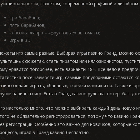
ункциональности, сюжетам, современной графикой и дизайном.
три барабана;
пять барабанов;
классика жанра – «фруктовые» автоматы;
игры в 3D.
южеты игр самые разные. Выбирая игры казино Гранд, можно ос
ультяшных сюжетах, стать пиратом или иллюзионистом, пуститьс
ому нравится погорячее, есть варианты 18+. Все дело в предпоч
татистика посещаемости игр, самыми популярными остаются класс
азино онлайн играть, «бананы», «крейзи манки» и пр. Также иго
ругие варианты игр. Есть в Гранд казино рулетка, покер, блэкдж
гр настолько много, что можно выбирать каждый день новую игру
того не обязательно регистрироваться, потому что казино Гран
ез регистрации. Особенно это важно для новичков, которые хо
роцесса, играя в Гранд казино бесплатно.