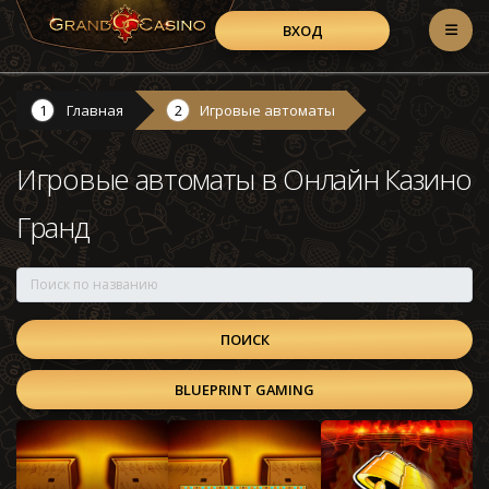
ВХОД
Главная
Игровые автоматы
Игровые автоматы в Онлайн Казино
Гранд
BLUEPRINT GAMING