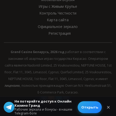
Игры с Живым Крупье
Контроль Честности
Карта сайта
Официальное зеркало
Регистрация
Grand Casino Беларусь, 2026 год
работает в соответствии с
законами об азартных играх государства Кюрасао. Оператором
сайта является Nadontil Limited, 25 Voukourestiou, NEPTUNE HOUSE, 1st
floor, Flat 11, 3045, Limassol, Cyprus; Quirfad Limited, 25 Voukourestiou,
NEPTUNE HOUSE, 1st floor, Flat 11, 3045, Limassol, Cyprus; и имеет
лицензию
, полностью принадлежащую Overcan N.V. Heelsumstraat 51,
E-Commerce Park, Curacao.
Не потеряйте доступ к Онлайн
Казино Гранд
✕
© 2026 All rights reserved.
Открыть
Рабочие зеркала и бонусы - в нашем
Telegram-боте