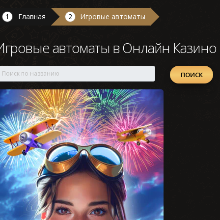
Главная
Игровые автоматы
Игровые автоматы в Онлайн Казино