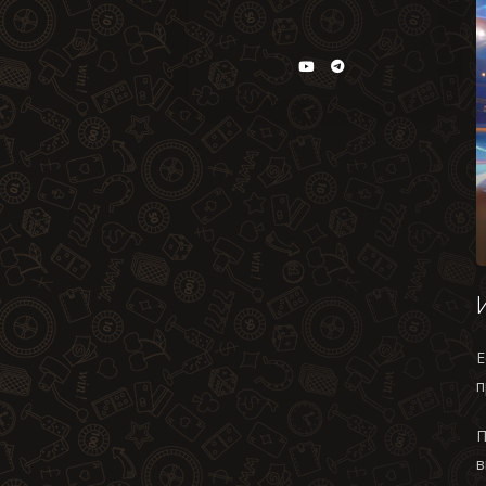
Е
п
П
в