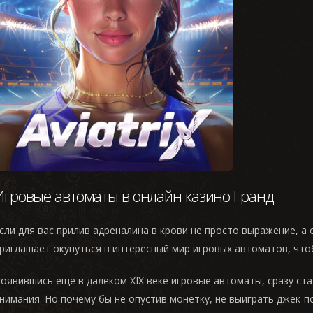
Игровые автоматы в онлайн казино Гранд
сли для вас прилив адреналина в крови не просто выражение, а
риглашает окунуться в интересный мир игровых автоматов, что
оявившись еще в далеком XIX веке игровые автоматы, сразу с
нимания. Но почему бы не опустив монетку, не выиграть джек-п