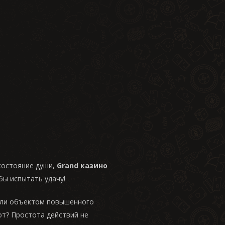
 состояние души,
Grand казино
бы испытать удачу!
тали объектом повышенного
от? Простота действий не