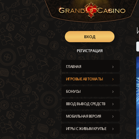
ВХОД
РЕГИСТРАЦИЯ
ГЛАВНАЯ
ИГРОВЫЕ АВТОМАТЫ
БОНУСЫ
ВВОД ВЫВОД СРЕДСТВ
МОБИЛЬНАЯ ВЕРСИЯ
ИГРЫ С ЖИВЫМ КРУПЬЕ