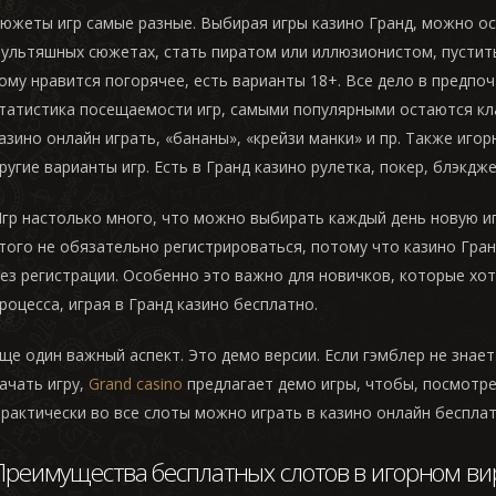
южеты игр самые разные. Выбирая игры казино Гранд, можно ос
ультяшных сюжетах, стать пиратом или иллюзионистом, пуститьс
ому нравится погорячее, есть варианты 18+. Все дело в предпоч
татистика посещаемости игр, самыми популярными остаются класс
азино онлайн играть, «бананы», «крейзи манки» и пр. Также иго
ругие варианты игр. Есть в Гранд казино рулетка, покер, блэкдж
гр настолько много, что можно выбирать каждый день новую игру
того не обязательно регистрироваться, потому что казино Гран
ез регистрации. Особенно это важно для новичков, которые хо
роцесса, играя в Гранд казино бесплатно.
ще один важный аспект. Это демо версии. Если гэмблер не знает
ачать игру,
Grand casino
предлагает демо игры, чтобы, посмотре
рактически во все слоты можно играть в казино онлайн бесплат
Преимущества бесплатных слотов в игорном ви