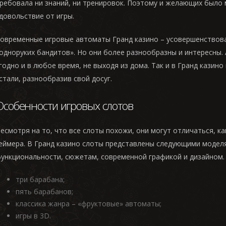
ребовала ни знаний, ни тренировок. Поэтому и желающих было 
довольствие от игры.
овременные игровые автоматы Гранд казино – усовершенствов
одноруких бандитов». Но они более разнообразны и интересны. 
годно и в любое время, не выходя из дома. Так и в Гранд казин
стали, разнообразив свой досуг.
Особенности игровых слотов
есмотря на то, что все слоты похожи, они могут отличаться, ка
еймера. В Гранд казино слоты представлены следующими модел
ункциональности, сюжетам, современной графикой и дизайном.
три барабана;
пять барабанов;
классика жанра – «фруктовые» автоматы;
игры в 3D.