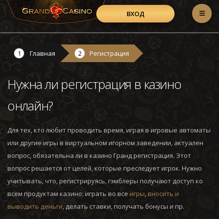
ВХОД
Главная
Регистрация
Нужна ли регистрация в казино
онлайн?
Для тех, кто любит проводить время, играя в игровые автоматы
или другие игры в виртуальном игорном заведении, актуален
вопрос, обязательна ли в казино Гранд регистрация. Этот
вопрос решается от целей, которые преследует игрок. Нужно
учитывать, что, регистрируясь, гэмблеры получают доступ ко
всем продуктам казино: играть во все
игры
,
вносить и
выводить деньги
, делать ставки, получать бонусы и пр.