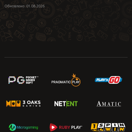
Обновлено:
01.08.2026