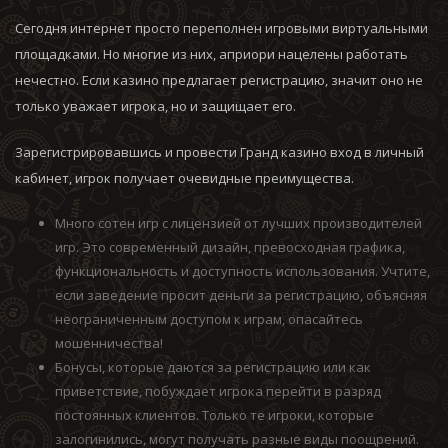
Сегодня интернет просто переполнен игровыми виртуальными
площадками. Но многие из них, априори нацелены работать
нечестно. Если казино предлагает регистрацию, значит оно не
только уважает игрока, но и защищает его.
Зарегистрировавшись и провести Гранд казино вход в личный
кабинет, игрок получает очевидные преимущества.
Много сотен игр с лицензией от лучших производителей
игр. Это современный дизайн, превосходная графика,
функциональность и доступность использования. Учтите,
если заведение просит деньги за регистрацию, объясняя
неограниченным доступом к играм, опасайтесь
мошенничества!
Бонусы, которые даются за регистрацию или как
приветствие, побуждает игрока перейти в разряд
постоянных клиентов. Только те игроки, которые
залогинились, могут получать разные виды поощрений.