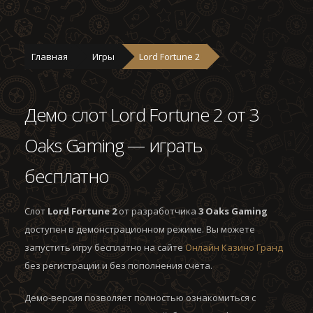
Главная
Игры
Lord Fortune 2
Демо слот Lord Fortune 2 от 3
Oaks Gaming — играть
бесплатно
Слот
Lord Fortune 2
от разработчика
3 Oaks Gaming
доступен в демонстрационном режиме. Вы можете
запустить игру бесплатно на сайте
Онлайн Казино Гранд
без регистрации и без пополнения счёта.
Демо-версия позволяет полностью ознакомиться с