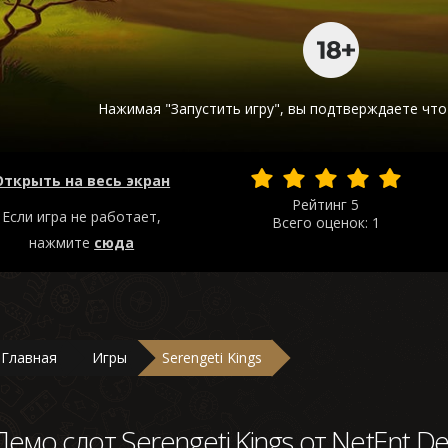
Нажимая "Запустить игру", вы подтверждаете что 
Открыть на весь экран
Рейтинг
5
Если игра не работает,
Всего оценок:
1
нажмите
сюда
Главная
Игры
Serengeti Kings
Демо слот Serengeti Kings от NetEnt D