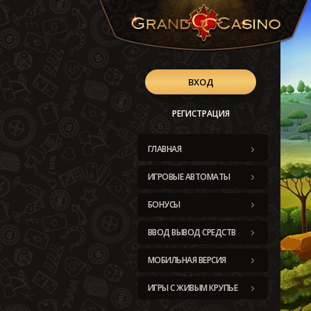
ВХОД
РЕГИСТРАЦИЯ
ГЛАВНАЯ
ИГРОВЫЕ АВТОМАТЫ
БОНУСЫ
ВВОД ВЫВОД СРЕДСТВ
МОБИЛЬНАЯ ВЕРСИЯ
ИГРЫ С ЖИВЫМ КРУПЬЕ