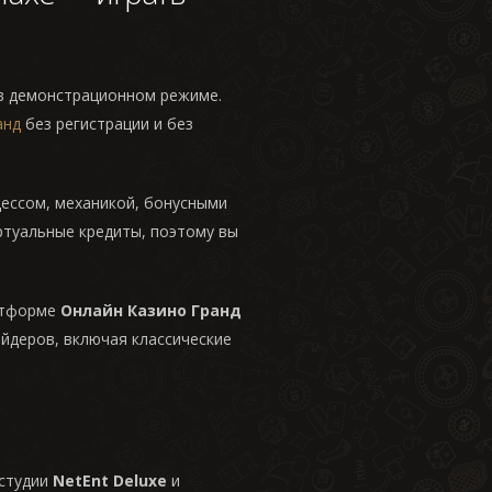
в демонстрационном режиме.
анд
без регистрации и без
ессом, механикой, бонусными
ртуальные кредиты, поэтому вы
атформе
Онлайн Казино Гранд
йдеров, включая классические
студии
NetEnt Deluxe
и