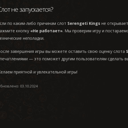
Слот не запускается?
сли по каким-либо причинам слот
Serengeti Kings
не открывает
ажмите кнопку
«Не работает»
. Мы проверим игру и постараем
ехнические неполадки.
осле завершения игры вы можете оставить свою оценку слота
печатлениями — это поможет другим пользователям сделать в
елаем приятной и увлекательной игры!
бновлено:
03.10.2024