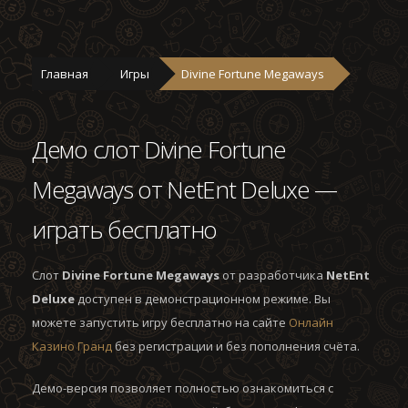
Главная
Игры
Divine Fortune Megaways
Демо слот Divine Fortune
Megaways от NetEnt Deluxe —
играть бесплатно
Слот
Divine Fortune Megaways
от разработчика
NetEnt
Deluxe
доступен в демонстрационном режиме. Вы
можете запустить игру бесплатно на сайте
Онлайн
Казино Гранд
без регистрации и без пополнения счёта.
Демо-версия позволяет полностью ознакомиться с