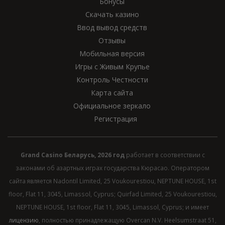
Бонусы
Скачать казино
Ввод вывод средств
Отзывы
Мобильная версия
Игры с Живым Крупье
Контроль Честности
Карта сайта
Официальное зеркало
Регистрация
Grand Casino Беларусь, 2026 год
работает в соответствии с
законами об азартных играх государства Кюрасао. Оператором
сайта является Nadontil Limited, 25 Voukourestiou, NEPTUNE HOUSE, 1st
floor, Flat 11, 3045, Limassol, Cyprus; Quirfad Limited, 25 Voukourestiou,
NEPTUNE HOUSE, 1st floor, Flat 11, 3045, Limassol, Cyprus; и имеет
лицензию
, полностью принадлежащую Overcan N.V. Heelsumstraat 51,