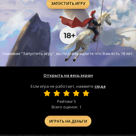
ЗАПУСТИТЬ ИГРУ
Нажимая "Запустить игру", вы подтверждаете что Вам есть 18 лет.
Открыть на весь экран
Если игра не работает, нажмите
сюда
Рейтинг
5
Всего оценок:
1
ИГРАТЬ НА ДЕНЬГИ