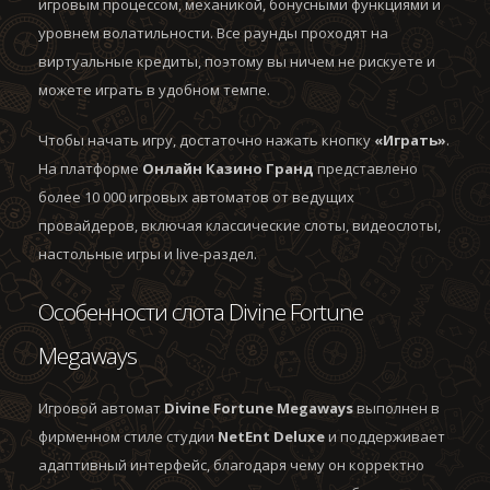
игровым процессом, механикой, бонусными функциями и
уровнем волатильности. Все раунды проходят на
виртуальные кредиты, поэтому вы ничем не рискуете и
можете играть в удобном темпе.
Чтобы начать игру, достаточно нажать кнопку
«Играть»
.
На платформе
Онлайн Казино Гранд
представлено
более 10 000 игровых автоматов от ведущих
провайдеров, включая классические слоты, видеослоты,
настольные игры и live-раздел.
Особенности слота Divine Fortune
Megaways
Игровой автомат
Divine Fortune Megaways
выполнен в
фирменном стиле студии
NetEnt Deluxe
и поддерживает
адаптивный интерфейс, благодаря чему он корректно