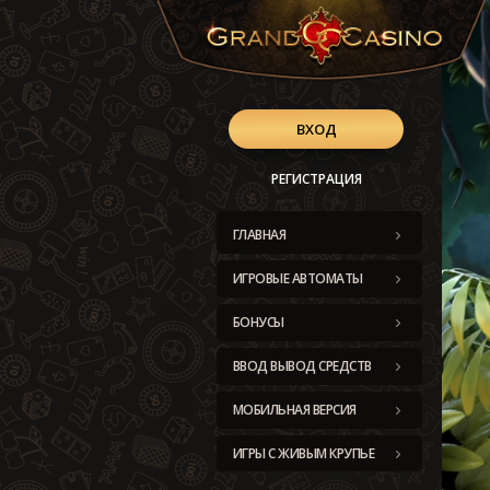
ВХОД
РЕГИСТРАЦИЯ
ГЛАВНАЯ
ИГРОВЫЕ АВТОМАТЫ
БОНУСЫ
ВВОД ВЫВОД СРЕДСТВ
МОБИЛЬНАЯ ВЕРСИЯ
ИГРЫ С ЖИВЫМ КРУПЬЕ