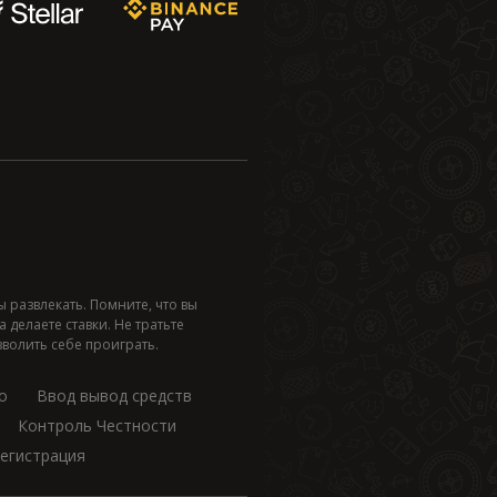
 развлекать. Помните, что вы
а делаете ставки. Не тратьте
волить себе проиграть.
о
Ввод вывод средств
Контроль Честности
егистрация