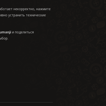
аботает некорректно, нажмите
ивно устранить технические
Jumanji
и поделиться
ыбор.