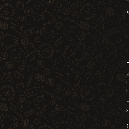
В
Д
н
р
О
х