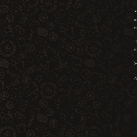
Е
к
н
П
в
Ж
О