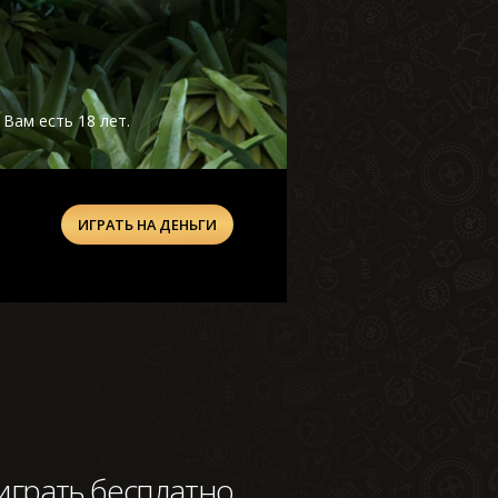
Вам есть 18 лет.
ИГРАТЬ НА ДЕНЬГИ
 играть бесплатно