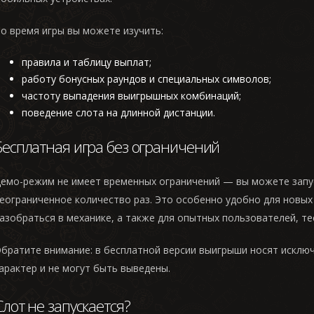
о время игры вы можете изучить:
правила и таблицу выплат;
работу бонусных раундов и специальных символов;
частоту выпадения выигрышных комбинаций;
поведение слота на длинной дистанции.
Бесплатная игра без ограничений
емо-режим не имеет временных ограничений — вы можете запу
еограниченное количество раз. Это особенно удобно для новых
азобраться в механике, а также для опытных пользователей, те
братите внимание: в бесплатной версии выигрыши носят искл
арактер и не могут быть выведены.
Слот не запускается?