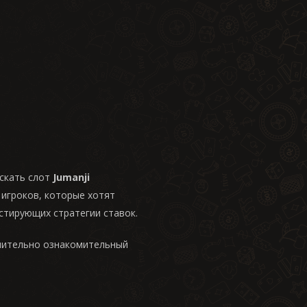
скать слот
Jumanji
 игроков, которые хотят
стирующих стратегии ставок.
ючительно ознакомительный