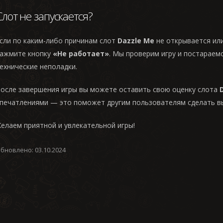
Слот не запускается?
сли по каким-либо причинам слот
Dazzle Me
не открывается ил
ажмите кнопку
«Не работает»
. Мы проверим игру и постараем
ехнические неполадки.
осле завершения игры вы можете оставить свою оценку слота
печатлениями — это поможет другим пользователям сделать в
елаем приятной и увлекательной игры!
бновлено:
03.10.2024