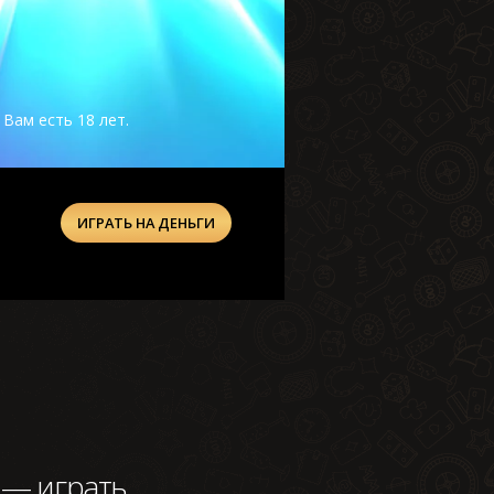
Вам есть 18 лет.
ИГРАТЬ НА ДЕНЬГИ
e — играть