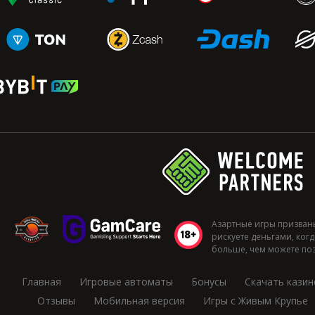
Азартные игры призваны
рискуете деньгами, когд
больше, чем можете поз
Главная
Игровые автоматы
Бонусы
Скачать казин
Отзывы
Мобильная версия
Игры с Живым Крупье