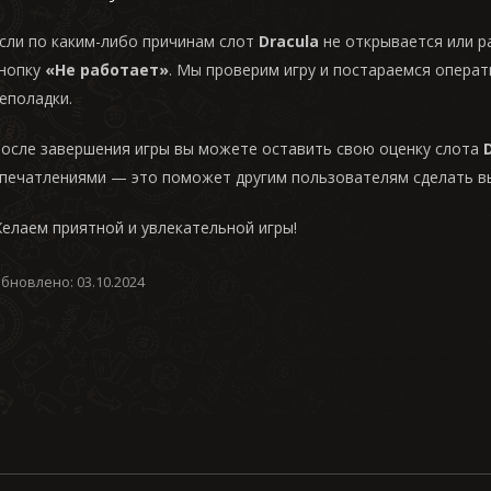
сли по каким-либо причинам слот
Dracula
не открывается или р
нопку
«Не работает»
. Мы проверим игру и постараемся операт
еполадки.
осле завершения игры вы можете оставить свою оценку слота
печатлениями — это поможет другим пользователям сделать в
елаем приятной и увлекательной игры!
бновлено:
03.10.2024