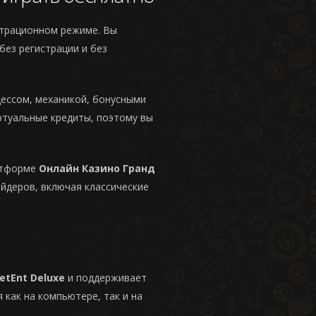
трационном режиме. Вы
без регистрации и без
ессом, механикой, бонусными
ртуальные кредиты, поэтому вы
атформе
Онлайн Казино Гранд
йдеров, включая классические
etEnt Deluxe
и поддерживает
 как на компьютере, так и на