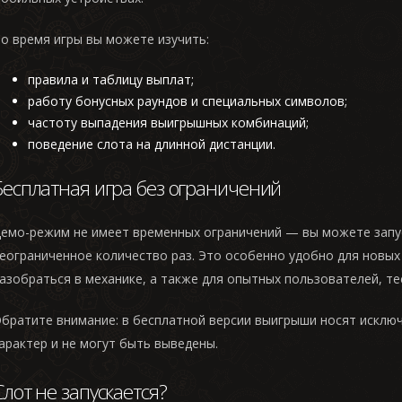
о время игры вы можете изучить:
правила и таблицу выплат;
работу бонусных раундов и специальных символов;
частоту выпадения выигрышных комбинаций;
поведение слота на длинной дистанции.
Бесплатная игра без ограничений
емо-режим не имеет временных ограничений — вы можете запу
еограниченное количество раз. Это особенно удобно для новых
азобраться в механике, а также для опытных пользователей, те
братите внимание: в бесплатной версии выигрыши носят искл
арактер и не могут быть выведены.
Слот не запускается?