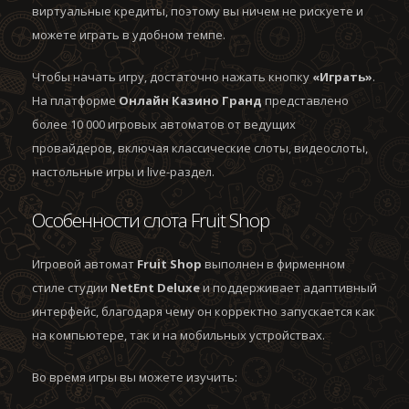
виртуальные кредиты, поэтому вы ничем не рискуете и
можете играть в удобном темпе.
Чтобы начать игру, достаточно нажать кнопку
«Играть»
.
На платформе
Онлайн Казино Гранд
представлено
более 10 000 игровых автоматов от ведущих
провайдеров, включая классические слоты, видеослоты,
настольные игры и live-раздел.
Особенности слота Fruit Shop
Игровой автомат
Fruit Shop
выполнен в фирменном
стиле студии
NetEnt Deluxe
и поддерживает адаптивный
интерфейс, благодаря чему он корректно запускается как
на компьютере, так и на мобильных устройствах.
Во время игры вы можете изучить: