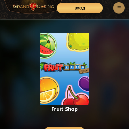
ВХОД
Fruit Shop