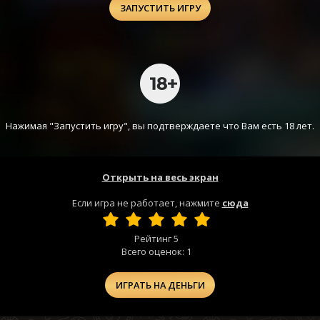
ЗАПУСТИТЬ ИГРУ
Нажимая "Запустить игру", вы подтверждаете что Вам есть 18 лет.
Открыть на весь экран
Если игра не работает, нажмите
сюда
Рейтинг
5
Всего оценок:
1
ИГРАТЬ НА ДЕНЬГИ