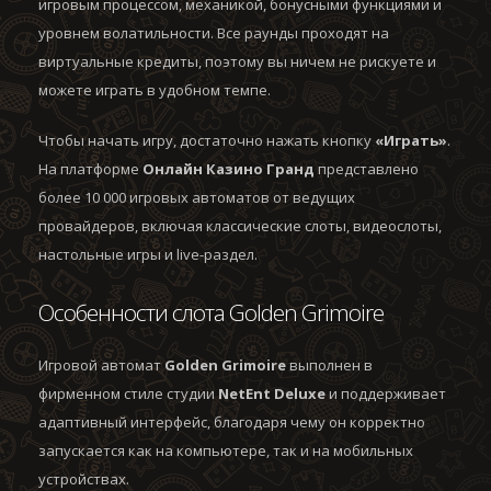
игровым процессом, механикой, бонусными функциями и
уровнем волатильности. Все раунды проходят на
виртуальные кредиты, поэтому вы ничем не рискуете и
можете играть в удобном темпе.
Чтобы начать игру, достаточно нажать кнопку
«Играть»
.
На платформе
Онлайн Казино Гранд
представлено
более 10 000 игровых автоматов от ведущих
провайдеров, включая классические слоты, видеослоты,
настольные игры и live-раздел.
Особенности слота Golden Grimoire
Игровой автомат
Golden Grimoire
выполнен в
фирменном стиле студии
NetEnt Deluxe
и поддерживает
адаптивный интерфейс, благодаря чему он корректно
запускается как на компьютере, так и на мобильных
устройствах.