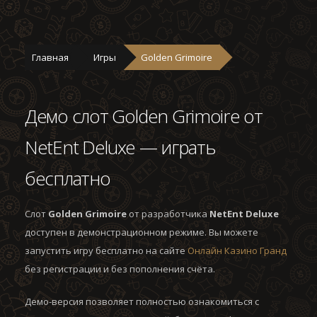
Главная
Игры
Golden Grimoire
Демо слот Golden Grimoire от
NetEnt Deluxe — играть
бесплатно
Слот
Golden Grimoire
от разработчика
NetEnt Deluxe
доступен в демонстрационном режиме. Вы можете
запустить игру бесплатно на сайте
Онлайн Казино Гранд
без регистрации и без пополнения счёта.
Демо-версия позволяет полностью ознакомиться с