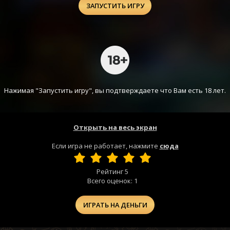
ЗАПУСТИТЬ ИГРУ
Нажимая "Запустить игру", вы подтверждаете что Вам есть 18 лет.
Открыть на весь экран
Если игра не работает, нажмите
сюда
Рейтинг
5
Всего оценок:
1
ИГРАТЬ НА ДЕНЬГИ