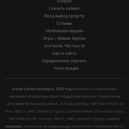
Бонусы
Скачать казино
Ввод вывод средств
Отзывы
Мобильная версия
Игры с Живым Крупье
Контроль Честности
Карта сайта
Официальное зеркало
Регистрация
Grand Casino Беларусь, 2026 год
работает в соответствии с
законами об азартных играх государства Кюрасао. Оператором
сайта является Nadontil Limited, 25 Voukourestiou, NEPTUNE HOUSE, 1st
floor, Flat 11, 3045, Limassol, Cyprus; Quirfad Limited, 25 Voukourestiou,
NEPTUNE HOUSE, 1st floor, Flat 11, 3045, Limassol, Cyprus; и имеет
лицензию
, полностью принадлежащую Overcan N.V. Heelsumstraat 51,