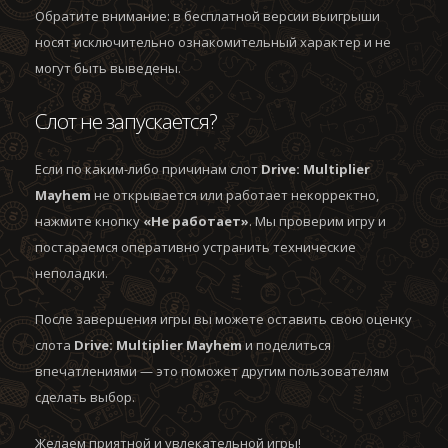
Обратите внимание: в бесплатной версии выигрыши
носят исключительно ознакомительный характер и не
могут быть выведены.
Слот не запускается?
Если по каким-либо причинам слот
Drive: Multiplier
Mayhem
не открывается или работает некорректно,
нажмите кнопку
«Не работает»
. Мы проверим игру и
постараемся оперативно устранить технические
неполадки.
После завершения игры вы можете оставить свою оценку
слота
Drive: Multiplier Mayhem
и поделиться
впечатлениями — это поможет другим пользователям
сделать выбор.
Желаем приятной и увлекательной игры!