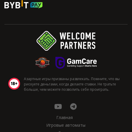
Азартные игры призваны развлекать. Помните, что вы
рискуете деньгами, когда делаете ставки. Не тратьте
больше, чем можете позволить себе проиграть.
Главная
Игровые автоматы