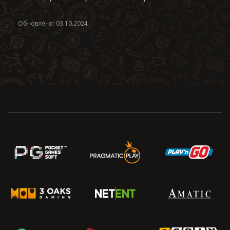
Обновлено:
03.10.2024