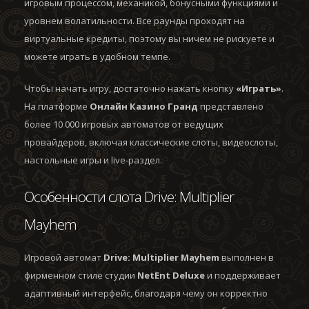
игровым процессом, механикой, бонусными функциями и
уровнем волатильности. Все раунды проходят на
виртуальные кредиты, поэтому вы ничем не рискуете и
можете играть в удобном темпе.
Чтобы начать игру, достаточно нажать кнопку
«Играть»
.
На платформе
Онлайн Казино Гранд
представлено
более 10 000 игровых автоматов от ведущих
провайдеров, включая классические слоты, видеослоты,
настольные игры и live-раздел.
Особенности слота Drive: Multiplier
Mayhem
Игровой автомат
Drive: Multiplier Mayhem
выполнен в
фирменном стиле студии
NetEnt Deluxe
и поддерживает
адаптивный интерфейс, благодаря чему он корректно