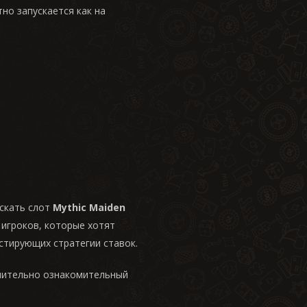
но запускается как на
скать слот
Mythic Maiden
 игроков, которые хотят
стирующих стратегии ставок.
ючительно ознакомительный