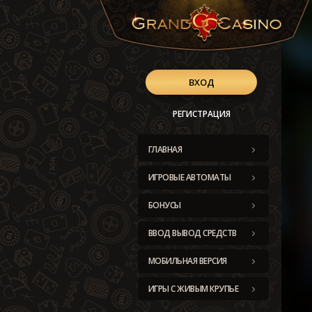
ВХОД
РЕГИСТРАЦИЯ
ГЛАВНАЯ
ИГРОВЫЕ АВТОМАТЫ
БОНУСЫ
ВВОД ВЫВОД СРЕДСТВ
МОБИЛЬНАЯ ВЕРСИЯ
ИГРЫ С ЖИВЫМ КРУПЬЕ