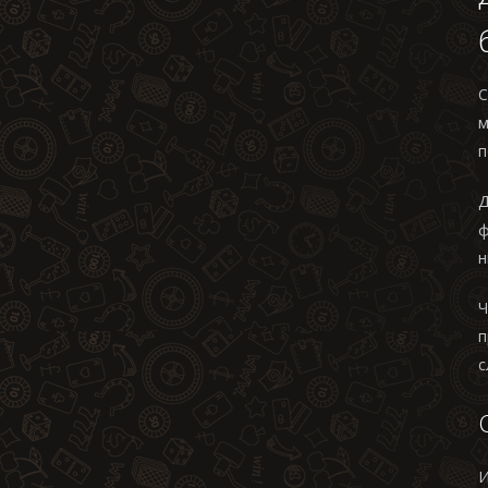
м
п
Д
ф
н
Ч
п
с
И