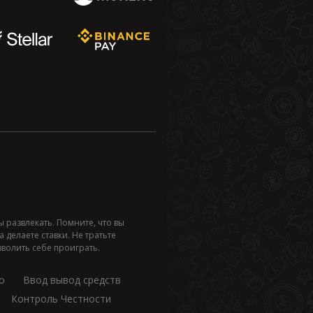
 развлекать. Помните, что вы
а делаете ставки. Не тратьте
волить себе проиграть.
о
Ввод вывод средств
Контроль Честности