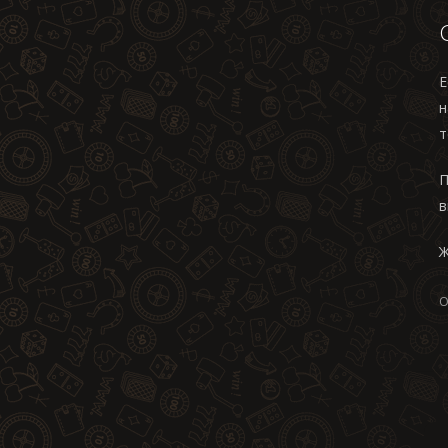
Е
н
т
П
в
Ж
О