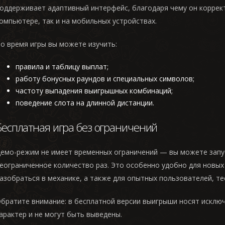
оддерживает адаптивный интерфейс, благодаря чему он коррект
омпьютере, так и на мобильных устройствах.
о время игры вы можете изучить:
правила и таблицу выплат;
работу бонусных раундов и специальных символов;
частоту выпадения выигрышных комбинаций;
поведение слота на длинной дистанции.
Бесплатная игра без ограничений
емо-режим не имеет временных ограничений — вы можете запу
еограниченное количество раз. Это особенно удобно для новых
азобраться в механике, а также для опытных пользователей, те
братите внимание: в бесплатной версии выигрыши носят искл
арактер и не могут быть выведены.