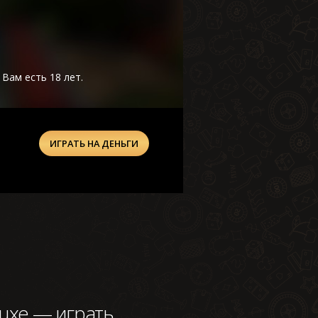
Вам есть 18 лет.
ИГРАТЬ НА ДЕНЬГИ
luxe — играть