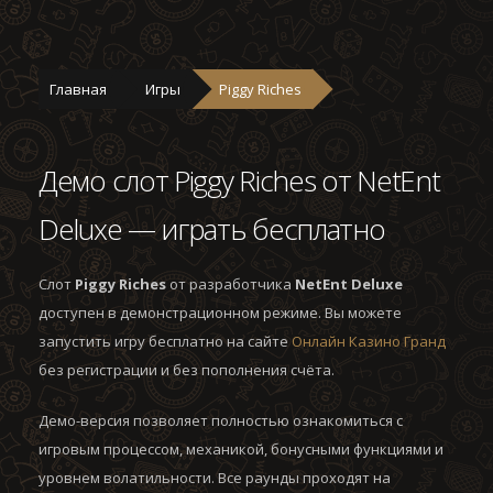
Главная
Игры
Piggy Riches
Демо слот Piggy Riches от NetEnt
Deluxe — играть бесплатно
Слот
Piggy Riches
от разработчика
NetEnt Deluxe
доступен в демонстрационном режиме. Вы можете
запустить игру бесплатно на сайте
Онлайн Казино Гранд
без регистрации и без пополнения счёта.
Демо-версия позволяет полностью ознакомиться с
игровым процессом, механикой, бонусными функциями и
уровнем волатильности. Все раунды проходят на