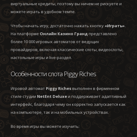
виртуальные кредиты, поэтому вы ничем не рискуете и
можете играть в удобном темпе.
Чтобы начать игру, достаточно нажать кнопку
«Играть»
.
На платформе
Онлайн Казино Гранд
представлено
более 10 000 игровых автоматов от ведущих
провайдеров, включая классические слоты, видеослоты,
настольные игры и live-раздел.
Особенности слота Piggy Riches
Игровой автомат
Piggy Riches
выполнен в фирменном
стиле студии
NetEnt Deluxe
и поддерживает адаптивный
интерфейс, благодаря чему он корректно запускается как
на компьютере, так и на мобильных устройствах.
Во время игры вы можете изучить: