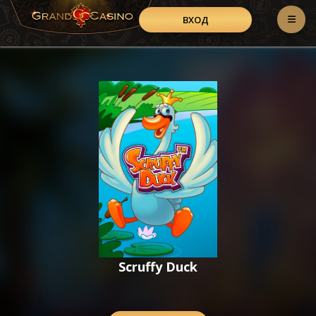
ВХОД
Scruffy Duck