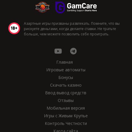
Азартные игры призваны развлекать. Помните, что вы
рискуете деньгами, когда делаете ставки. Не тратьте
больше, чем можете позволить себе проиграть.
Главная
Игровые автоматы
Бонусы
Скачать казино
Ввод вывод средств
Отзывы
Мобильная версия
Игры с Живым Крупье
Контроль Честности
Карта сайта