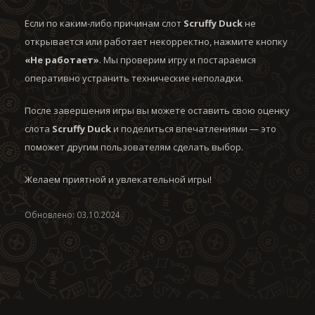
Если по каким-либо причинам слот
Scruffy Duck
не
открывается или работает некорректно, нажмите кнопку
«Не работает»
. Мы проверим игру и постараемся
оперативно устранить технические неполадки.
После завершения игры вы можете оставить свою оценку
слота
Scruffy Duck
и поделиться впечатлениями — это
поможет другим пользователям сделать выбор.
Желаем приятной и увлекательной игры!
Обновлено:
03.10.2024