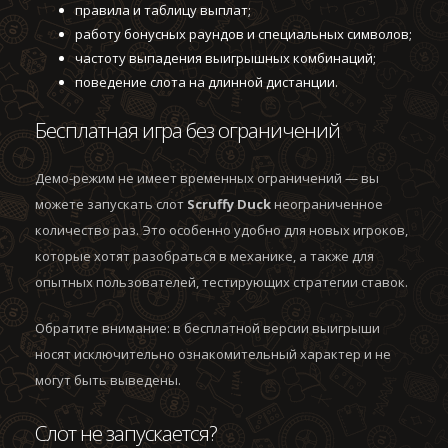
правила и таблицу выплат;
работу бонусных раундов и специальных символов;
частоту выпадения выигрышных комбинаций;
поведение слота на длинной дистанции.
Бесплатная игра без ограничений
Демо-режим не имеет временных ограничений — вы
можете запускать слот
Scruffy Duck
неограниченное
количество раз. Это особенно удобно для новых игроков,
которые хотят разобраться в механике, а также для
опытных пользователей, тестирующих стратегии ставок.
Обратите внимание: в бесплатной версии выигрыши
носят исключительно ознакомительный характер и не
могут быть выведены.
Слот не запускается?