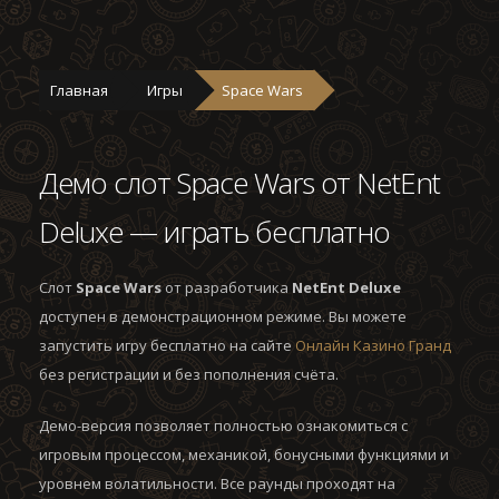
Главная
Игры
Space Wars
Демо слот Space Wars от NetEnt
Deluxe — играть бесплатно
Слот
Space Wars
от разработчика
NetEnt Deluxe
доступен в демонстрационном режиме. Вы можете
запустить игру бесплатно на сайте
Онлайн Казино Гранд
без регистрации и без пополнения счёта.
Демо-версия позволяет полностью ознакомиться с
игровым процессом, механикой, бонусными функциями и
уровнем волатильности. Все раунды проходят на