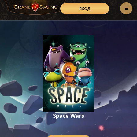
ВХОД
Space Wars