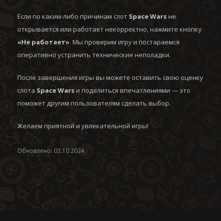
Если по каким-либо причинам слот
Space Wars
не
открывается или работает некорректно, нажмите кнопку
«Не работает»
. Мы проверим игру и постараемся
оперативно устранить технические неполадки.
После завершения игры вы можете оставить свою оценку
слота
Space Wars
и поделиться впечатлениями — это
поможет другим пользователям сделать выбор.
Желаем приятной и увлекательной игры!
Обновлено:
03.10.2024