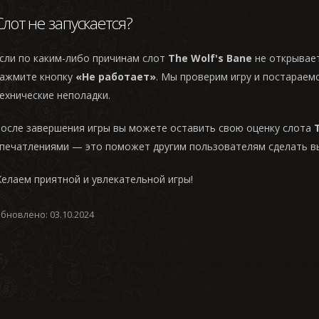
Слот не запускается?
сли по каким-либо причинам слот
The Wolf's Bane
не открывает
ажмите кнопку
«Не работает»
. Мы проверим игру и постараем
ехнические неполадки.
осле завершения игры вы можете оставить свою оценку слота
печатлениями — это поможет другим пользователям сделать в
елаем приятной и увлекательной игры!
бновлено:
03.10.2024