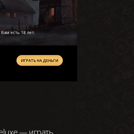
Вам есть 18 лет.
ИГРАТЬ НА ДЕНЬГИ
Deluxe — играть