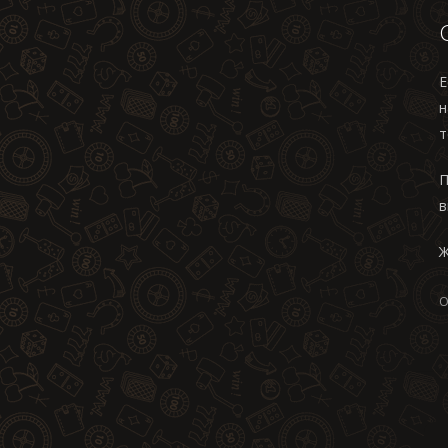
Е
н
т
П
в
Ж
О