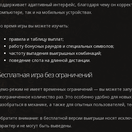
оддерживает адаптивный интерфейс, благодаря чему он коррект
омпьютере, так и на мобильных устройствах.
о время игры вы можете изучить:
правила и таблицу выплат;
работу бонусных раундов и специальных символов;
частоту выпадения выигрышных комбинаций;
поведение слота на длинной дистанции.
Бесплатная игра без ограничений
емо-режим не имеет временных ограничений — вы можете запу
еограниченное количество раз. Это особенно удобно для новых
азобраться в механике, а также для опытных пользователей, те
братите внимание: в бесплатной версии выигрыши носят искл
арактер и не могут быть выведены.