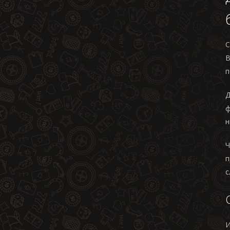
В
п
Д
ф
н
Ч
п
с
И