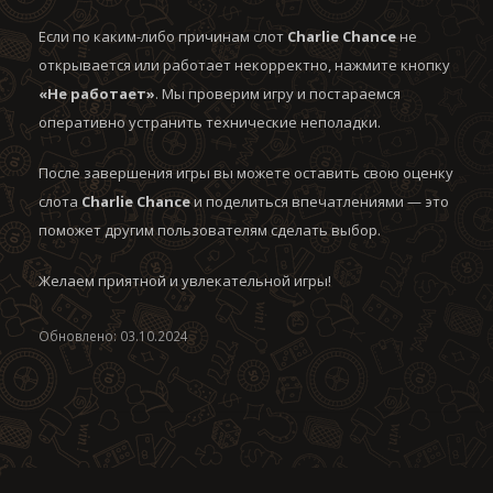
Если по каким-либо причинам слот
Charlie Chance
не
открывается или работает некорректно, нажмите кнопку
«Не работает»
. Мы проверим игру и постараемся
оперативно устранить технические неполадки.
После завершения игры вы можете оставить свою оценку
слота
Charlie Chance
и поделиться впечатлениями — это
поможет другим пользователям сделать выбор.
Желаем приятной и увлекательной игры!
Обновлено:
03.10.2024