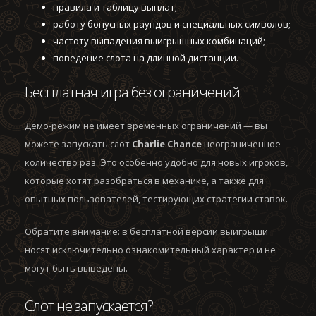
правила и таблицу выплат;
работу бонусных раундов и специальных символов;
частоту выпадения выигрышных комбинаций;
поведение слота на длинной дистанции.
Бесплатная игра без ограничений
Демо-режим не имеет временных ограничений — вы
можете запускать слот
Charlie Chance
неограниченное
количество раз. Это особенно удобно для новых игроков,
которые хотят разобраться в механике, а также для
опытных пользователей, тестирующих стратегии ставок.
Обратите внимание: в бесплатной версии выигрыши
носят исключительно ознакомительный характер и не
могут быть выведены.
Слот не запускается?