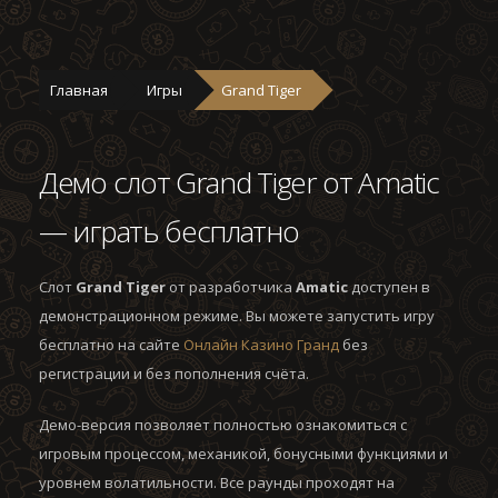
Главная
Игры
Grand Tiger
Демо слот Grand Tiger от Amatic
— играть бесплатно
Слот
Grand Tiger
от разработчика
Amatic
доступен в
демонстрационном режиме. Вы можете запустить игру
бесплатно на сайте
Онлайн Казино Гранд
без
регистрации и без пополнения счёта.
Демо-версия позволяет полностью ознакомиться с
игровым процессом, механикой, бонусными функциями и
уровнем волатильности. Все раунды проходят на