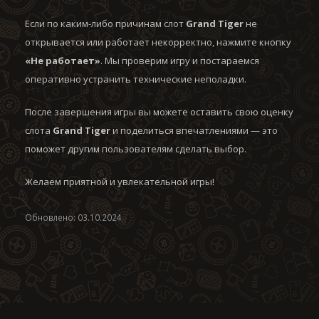
Если по каким-либо причинам слот
Grand Tiger
не
открывается или работает некорректно, нажмите кнопку
«Не работает»
. Мы проверим игру и постараемся
оперативно устранить технические неполадки.
После завершения игры вы можете оставить свою оценку
слота
Grand Tiger
и поделиться впечатлениями — это
поможет другим пользователям сделать выбор.
Желаем приятной и увлекательной игры!
Обновлено:
03.10.2024