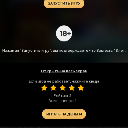
ЗАПУСТИТЬ ИГРУ
Нажимая "Запустить игру", вы подтверждаете что Вам есть 18 лет.
Открыть на весь экран
Если игра не работает, нажмите
сюда
Рейтинг
5
Всего оценок:
1
ИГРАТЬ НА ДЕНЬГИ