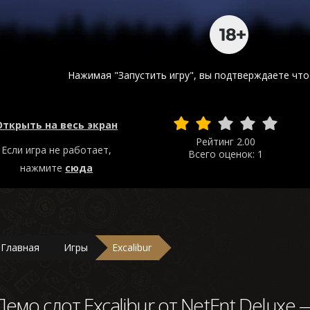
Нажимая "Запустить игру", вы подтверждаете что 
Открыть на весь экран
Рейтинг
2.00
Если игра не работает,
Всего оценок:
1
нажмите
сюда
Главная
Игры
Excalibur
Демо слот Excalibur от NetEnt Deluxe 