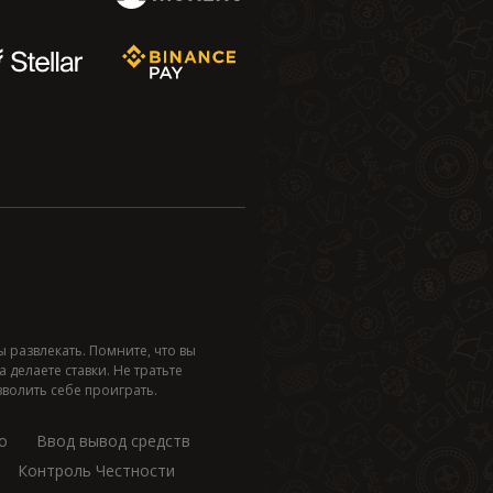
 развлекать. Помните, что вы
а делаете ставки. Не тратьте
волить себе проиграть.
о
Ввод вывод средств
Контроль Честности