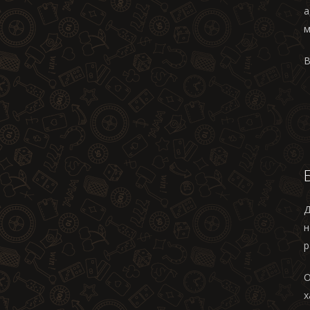
а
м
В
Д
н
р
О
х