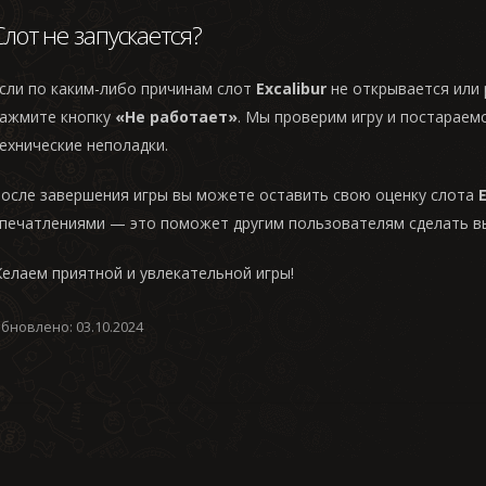
Слот не запускается?
сли по каким-либо причинам слот
Excalibur
не открывается или 
ажмите кнопку
«Не работает»
. Мы проверим игру и постараем
ехнические неполадки.
осле завершения игры вы можете оставить свою оценку слота
печатлениями — это поможет другим пользователям сделать в
елаем приятной и увлекательной игры!
бновлено:
03.10.2024