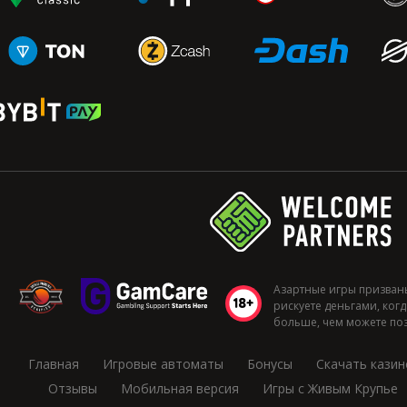
Азартные игры призваны
рискуете деньгами, когд
больше, чем можете поз
Главная
Игровые автоматы
Бонусы
Скачать казин
Отзывы
Мобильная версия
Игры с Живым Крупье