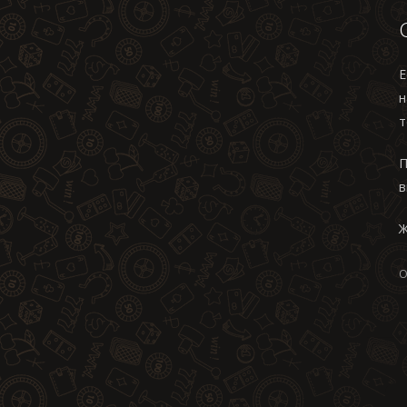
Е
н
т
П
в
Ж
О