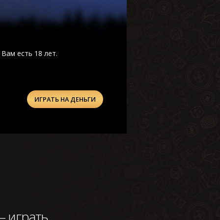
Вам есть 18 лет.
ИГРАТЬ НА ДЕНЬГИ
— играть