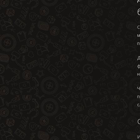
м
п
Д
ф
н
Ч
п
с
И