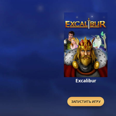
Excalibur
ЗАПУСТИТЬ ИГРУ