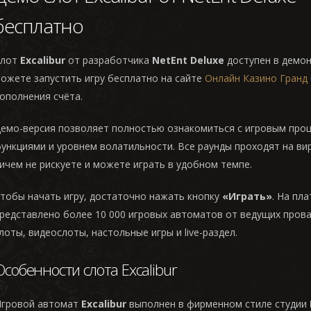
бесплатно
Слот
Excalibur
от разработчика
NetEnt Deluxe
доступен в демо
ожете запустить игру бесплатно на сайте
Онлайн Казино Гранд
ополнения счёта.
емо-версия позволяет полностью ознакомиться с игровым проц
ункциями и уровнем волатильности. Все раунды проходят на ви
ичем не рискуете и можете играть в удобном темпе.
тобы начать игру, достаточно нажать кнопку
«Играть»
. На пл
редставлено более 10 000 игровых автоматов от ведущих прова
лоты, видеослоты, настольные игры и live-раздел.
Особенности слота Excalibur
гровой автомат
Excalibur
выполнен в фирменном стиле студии