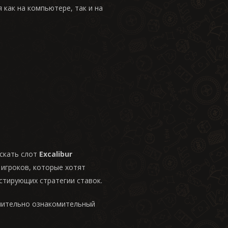
 как на компьютере, так и на
скать слот
Excalibur
 игроков, которые хотят
стирующих стратегии ставок.
ючительно ознакомительный