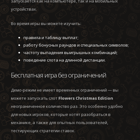
запускается как на компьютере, так и на мобильных
устройствах.
Во время игры вы можете изучить:
правила и таблицу выплат;
работу бонусных раундов и специальных символов;
частоту выпадения выигрышных комбинаций;
поведение слота на длинной дистанции.
Бесплатная игра без ограничений
Демо-режим не имеет временных ограничений — вы
можете запускать слот
Flowers Christmas Edition
неограниченное количество раз. Это особенно удобно
для новых игроков, которые хотят разобраться в
механике, а также для опытных пользователей,
тестирующих стратегии ставок.