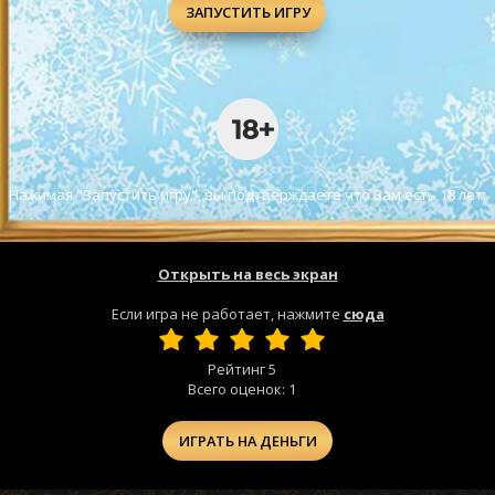
ЗАПУСТИТЬ ИГРУ
Нажимая "Запустить игру", вы подтверждаете что Вам есть 18 лет.
Открыть на весь экран
Если игра не работает, нажмите
сюда
Рейтинг
5
Всего оценок:
1
ИГРАТЬ НА ДЕНЬГИ