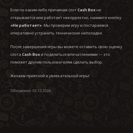
Если по каким-либо причинам слот
Cash Box
не
открывается или работает некорректно, нажмите кнопку
«Не работает»
. Мы проверим игру и постараемся
оперативно устранить технические неполадки.
После завершения игры вы можете оставить свою оценку
слота
Cash Box
и поделиться впечатлениями — это
поможет другим пользователям сделать выбор.
Желаем приятной и увлекательной игры!
Обновлено:
03.10.2024