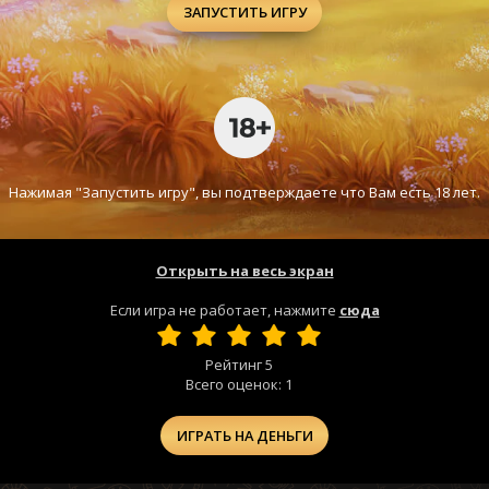
ЗАПУСТИТЬ ИГРУ
Нажимая "Запустить игру", вы подтверждаете что Вам есть 18 лет.
Открыть на весь экран
Если игра не работает, нажмите
сюда
Рейтинг
5
Всего оценок:
1
ИГРАТЬ НА ДЕНЬГИ