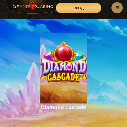
ВХОД
Diamond Cascade