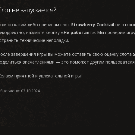
Слот не запускается?
сли по каким-либо причинам слот
Strawberry Cocktail
не откры
екорректно, нажмите кнопку
«Не работает»
. Мы проверим игр
странить технические неполадки.
осле завершения игры вы можете оставить свою оценку слота
оделиться впечатлениями — это поможет другим пользователя
елаем приятной и увлекательной игры!
бновлено:
03.10.2024