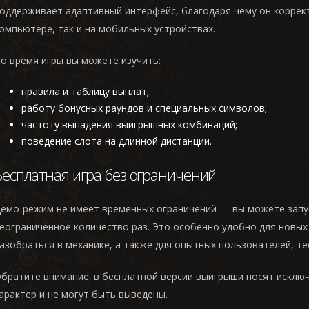
оддерживает адаптивный интерфейс, благодаря чему он коррект
омпьютере, так и на мобильных устройствах.
о время игры вы можете изучить:
правила и таблицу выплат;
работу бонусных раундов и специальных символов;
частоту выпадения выигрышных комбинаций;
поведение слота на длинной дистанции.
Бесплатная игра без ограничений
емо-режим не имеет временных ограничений — вы можете запу
еограниченное количество раз. Это особенно удобно для новых
азобраться в механике, а также для опытных пользователей, те
братите внимание: в бесплатной версии выигрыши носят искл
арактер и не могут быть выведены.