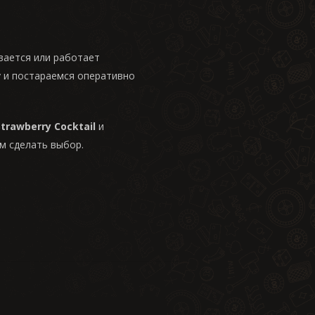
вается или работает
у и постараемся оперативно
Strawberry Cocktail
и
м сделать выбор.