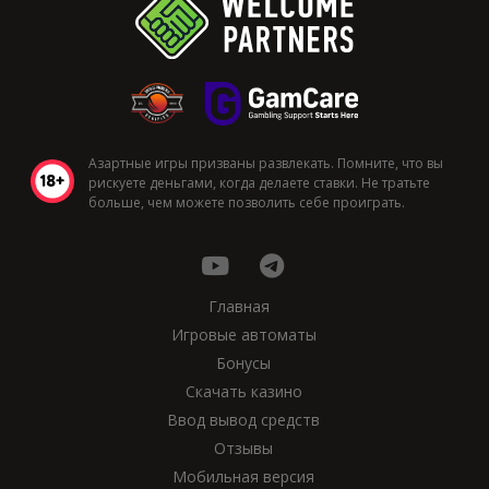
Азартные игры призваны развлекать. Помните, что вы
рискуете деньгами, когда делаете ставки. Не тратьте
больше, чем можете позволить себе проиграть.
Главная
Игровые автоматы
Бонусы
Скачать казино
Ввод вывод средств
Отзывы
Мобильная версия