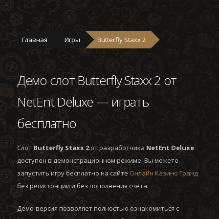
Главная
Игры
Butterfly Staxx 2
Демо слот Butterfly Staxx 2 от
NetEnt Deluxe — играть
бесплатно
Слот
Butterfly Staxx 2
от разработчика
NetEnt Deluxe
доступен в демонстрационном режиме. Вы можете
запустить игру бесплатно на сайте
Онлайн Казино Гранд
без регистрации и без пополнения счёта.
Демо-версия позволяет полностью ознакомиться с