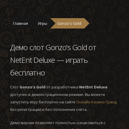
Главная
Игры
Gonzo's Gold
Демо слот Gonzo's Gold от
NetEnt Deluxe — играть
бесплатно
Слот
Gonzo's Gold
от разработчика
NetEnt Deluxe
доступен в демонстрационном режиме. Вы можете
запустить игру бесплатно на сайте
Онлайн Казино Гранд
без регистрации и без пополнения счёта.
Демо-версия позволяет полностью ознакомиться с