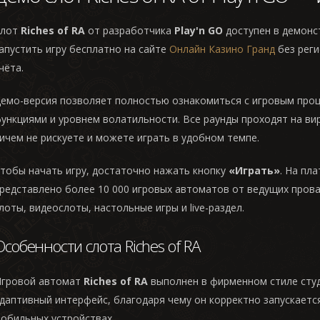
Слот
Riches of RA
от разработчика
Play'n GO
доступен в демонс
апустить игру бесплатно на сайте
Онлайн Казино Гранд
без реги
чёта.
емо-версия позволяет полностью ознакомиться с игровым проц
ункциями и уровнем волатильности. Все раунды проходят на ви
ичем не рискуете и можете играть в удобном темпе.
тобы начать игру, достаточно нажать кнопку
«Играть»
. На пл
редставлено более 10 000 игровых автоматов от ведущих прова
лоты, видеослоты, настольные игры и live-раздел.
Особенности слота Riches of RA
гровой автомат
Riches of RA
выполнен в фирменном стиле сту
даптивный интерфейс, благодаря чему он корректно запускается
обильных устройствах.