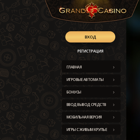
ВХОД
РЕГИСТРАЦИЯ
ГЛАВНАЯ
ИГРОВЫЕ АВТОМАТЫ
БОНУСЫ
ВВОД ВЫВОД СРЕДСТВ
МОБИЛЬНАЯ ВЕРСИЯ
ИГРЫ С ЖИВЫМ КРУПЬЕ