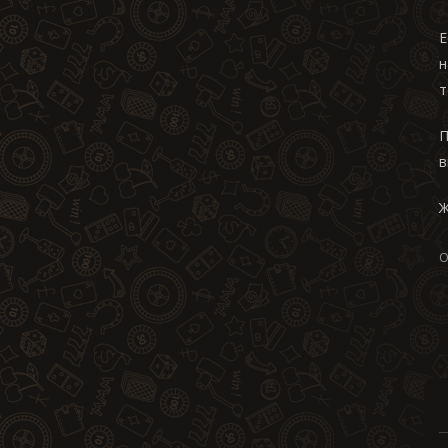
Е
н
т
П
в
Ж
О