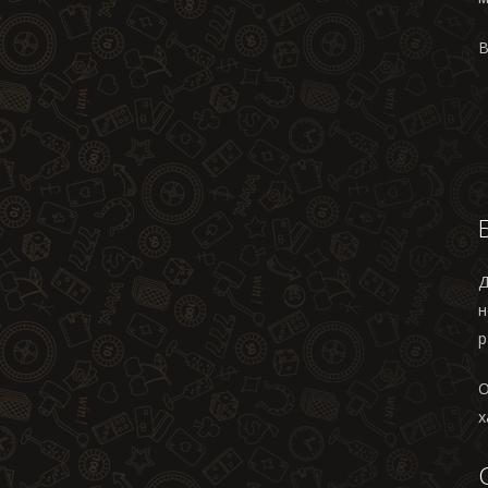
В
Д
н
р
О
х