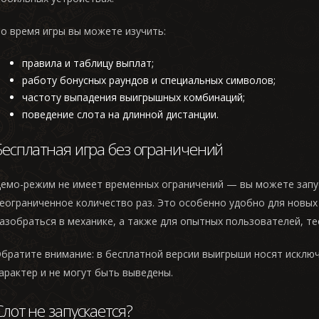
о время игры вы можете изучить:
правила и таблицу выплат;
работу бонусных раундов и специальных символов;
частоту выпадения выигрышных комбинаций;
поведение слота на длинной дистанции.
Бесплатная игра без ограничений
емо-режим не имеет временных ограничений — вы можете запу
еограниченное количество раз. Это особенно удобно для новых
азобраться в механике, а также для опытных пользователей, те
братите внимание: в бесплатной версии выигрыши носят искл
арактер и не могут быть выведены.
Слот не запускается?