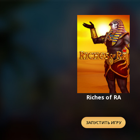
Riches of RA
ЗАПУСТИТЬ ИГРУ