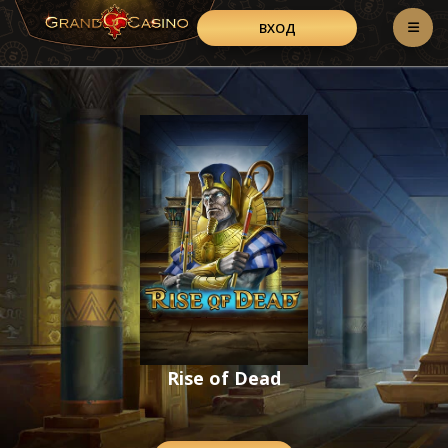
ВХОД
Rise of Dead