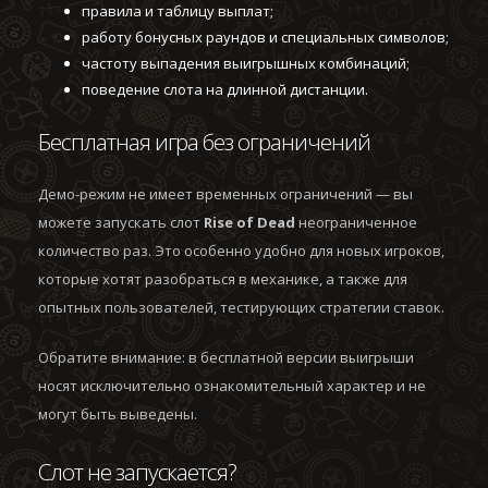
правила и таблицу выплат;
работу бонусных раундов и специальных символов;
частоту выпадения выигрышных комбинаций;
поведение слота на длинной дистанции.
Бесплатная игра без ограничений
Демо-режим не имеет временных ограничений — вы
можете запускать слот
Rise of Dead
неограниченное
количество раз. Это особенно удобно для новых игроков,
которые хотят разобраться в механике, а также для
опытных пользователей, тестирующих стратегии ставок.
Обратите внимание: в бесплатной версии выигрыши
носят исключительно ознакомительный характер и не
могут быть выведены.
Слот не запускается?