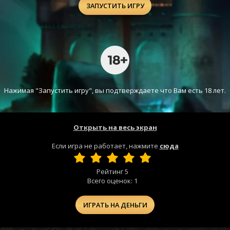
ЗАПУСТИТЬ ИГРУ
Нажимая "Запустить игру", вы подтверждаете что Вам есть 18 лет.
Открыть на весь экран
Если игра не работает, нажмите
сюда
Рейтинг
5
Всего оценок:
1
ИГРАТЬ НА ДЕНЬГИ