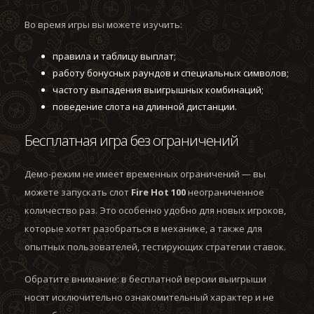
Во время игры вы можете изучить:
правила и таблицу выплат;
работу бонусных раундов и специальных символов;
частоту выпадения выигрышных комбинаций;
поведение слота на длинной дистанции.
Бесплатная игра без ограничений
Демо-режим не имеет временных ограничений — вы
можете запускать слот
Fire Hot 100
неограниченное
количество раз. Это особенно удобно для новых игроков,
которые хотят разобраться в механике, а также для
опытных пользователей, тестирующих стратегии ставок.
Обратите внимание: в бесплатной версии выигрыши
носят исключительно ознакомительный характер и не