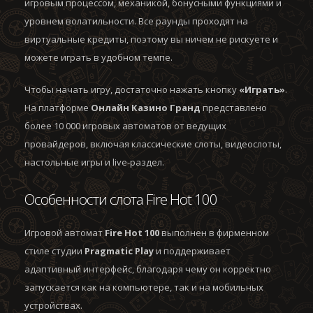
игровым процессом, механикой, бонусными функциями и
уровнем волатильности. Все раунды проходят на
виртуальные кредиты, поэтому вы ничем не рискуете и
можете играть в удобном темпе.
Чтобы начать игру, достаточно нажать кнопку
«Играть»
.
На платформе
Онлайн Казино Гранд
представлено
более 10 000 игровых автоматов от ведущих
провайдеров, включая классические слоты, видеослоты,
настольные игры и live-раздел.
Особенности слота Fire Hot 100
Игровой автомат
Fire Hot 100
выполнен в фирменном
стиле студии
Pragmatic Play
и поддерживает
адаптивный интерфейс, благодаря чему он корректно
запускается как на компьютере, так и на мобильных
устройствах.