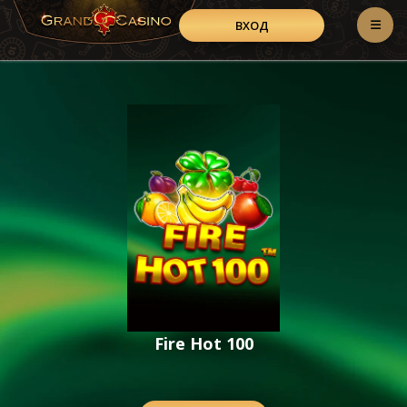
ВХОД
Fire Hot 100