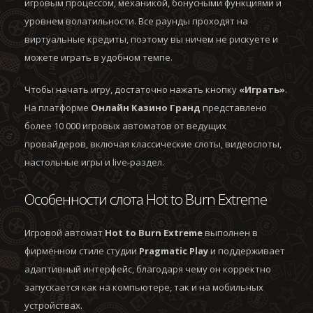
игровым процессом, механикой, бонусными функциями и
уровнем волатильности. Все раунды проходят на
виртуальные кредиты, поэтому вы ничем не рискуете и
можете играть в удобном темпе.
Чтобы начать игру, достаточно нажать кнопку
«Играть»
.
На платформе
Онлайн Казино Гранд
представлено
более 10 000 игровых автоматов от ведущих
провайдеров, включая классические слоты, видеослоты,
настольные игры и live-раздел.
Особенности слота Hot to Burn Extreme
Игровой автомат
Hot to Burn Extreme
выполнен в
фирменном стиле студии
Pragmatic Play
и поддерживает
адаптивный интерфейс, благодаря чему он корректно
запускается как на компьютере, так и на мобильных
устройствах.