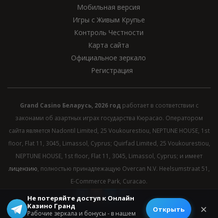
Мобильная версия
Игры с Живым Крупье
Контроль Честности
Карта сайта
Официальное зеркало
Регистрация
Grand Casino Беларусь, 2026 год
работает в соответствии с
законами об азартных играх государства Кюрасао. Оператором
сайта является Nadontil Limited, 25 Voukourestiou, NEPTUNE HOUSE, 1st
floor, Flat 11, 3045, Limassol, Cyprus; Quirfad Limited, 25 Voukourestiou,
NEPTUNE HOUSE, 1st floor, Flat 11, 3045, Limassol, Cyprus; и имеет
лицензию
, полностью принадлежащую Overcan N.V. Heelsumstraat 51,
E-Commerce Park, Curacao.
Не потеряйте доступ к Онлайн
Казино Гранд
© 2026 All rights reserved.
✕
Открыть
Рабочие зеркала и бонусы - в нашем