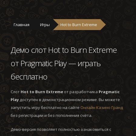
Главная
Игры
Hot to Burn Extreme
Демо слот Hot to Burn Extreme
от Pragmatic Play — играть
бесплатно
Слот
Hot to Burn Extreme
от разработчика
Pragmatic
Play
доступен в демонстрационном режиме. Вы можете
запустить игру бесплатно на сайте
Онлайн Казино Гранд
без регистрации и без пополнения счёта.
Демо-версия позволяет полностью ознакомиться с