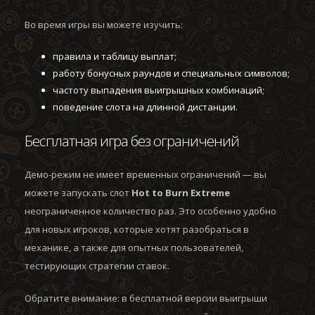
Во время игры вы можете изучить:
правила и таблицу выплат;
работу бонусных раундов и специальных символов;
частоту выпадения выигрышных комбинаций;
поведение слота на длинной дистанции.
Бесплатная игра без ограничений
Демо-режим не имеет временных ограничений — вы
можете запускать слот
Hot to Burn Extreme
неограниченное количество раз. Это особенно удобно
для новых игроков, которые хотят разобраться в
механике, а также для опытных пользователей,
тестирующих стратегии ставок.
Обратите внимание: в бесплатной версии выигрыши