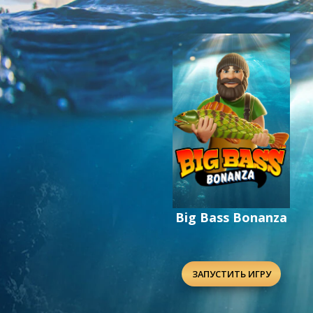
Big Bass Bonanza
ЗАПУСТИТЬ ИГРУ