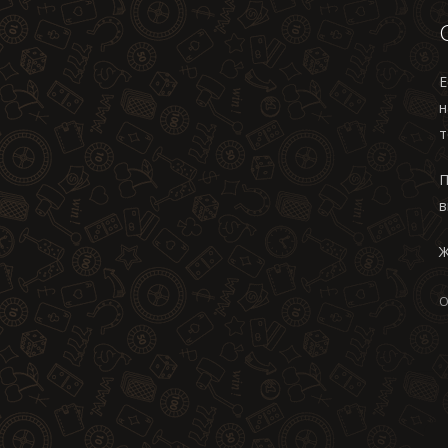
Е
н
т
П
в
Ж
О