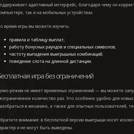
оддерживает адаптивный интерфейс, благодаря чему он коррект
омпьютере, так и на мобильных устройствах.
о время игры вы можете изучить:
правила и таблицу выплат;
работу бонусных раундов и специальных символов;
частоту выпадения выигрышных комбинаций;
поведение слота на длинной дистанции.
Бесплатная игра без ограничений
емо-режим не имеет временных ограничений — вы можете запу
еограниченное количество раз. Это особенно удобно для новых
азобраться в механике, а также для опытных пользователей, те
братите внимание: в бесплатной версии выигрыши носят искл
арактер и не могут быть выведены.