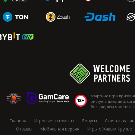
Азартные игры призваны
рискуете деньгами, когд
больше, чем можете поз
Главная
Игровые автоматы
Бонусы
Скачать казин
Отзывы
Мобильная версия
Игры с Живым Крупье