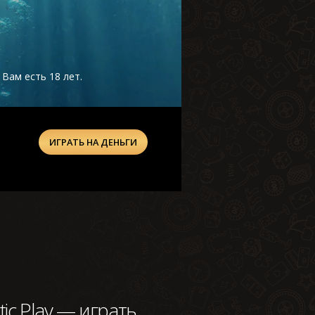
Вам есть 18 лет.
ИГРАТЬ НА ДЕНЬГИ
ic Play — играть