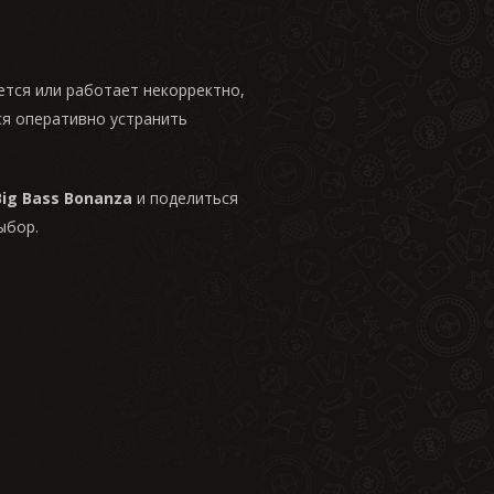
тся или работает некорректно,
ся оперативно устранить
Big Bass Bonanza
и поделиться
ыбор.