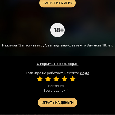
ЗАПУСТИТЬ ИГРУ
Нажимая "Запустить игру", вы подтверждаете что Вам есть 18 лет.
Открыть на весь экран
Если игра не работает, нажмите
сюда
Рейтинг
5
Всего оценок:
1
ИГРАТЬ НА ДЕНЬГИ