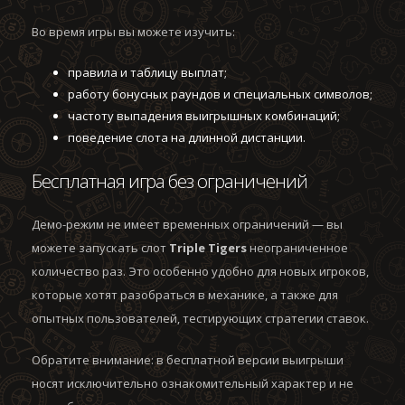
Во время игры вы можете изучить:
правила и таблицу выплат;
работу бонусных раундов и специальных символов;
частоту выпадения выигрышных комбинаций;
поведение слота на длинной дистанции.
Бесплатная игра без ограничений
Демо-режим не имеет временных ограничений — вы
можете запускать слот
Triple Tigers
неограниченное
количество раз. Это особенно удобно для новых игроков,
которые хотят разобраться в механике, а также для
опытных пользователей, тестирующих стратегии ставок.
Обратите внимание: в бесплатной версии выигрыши
носят исключительно ознакомительный характер и не