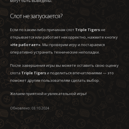
могут быть выведены.
Слот не запускается?
Если по каким-либо причинам слот
Triple Tigers
не
открывается или работает некорректно, нажмите кнопку
«Не работает»
. Мы проверим игру и постараемся
оперативно устранить технические неполадки.
После завершения игры вы можете оставить свою оценку
слота
Triple Tigers
и поделиться впечатлениями — это
поможет другим пользователям сделать выбор.
Желаем приятной и увлекательной игры!
Обновлено:
03.10.2024