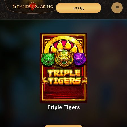
ВХОД
Triple Tigers