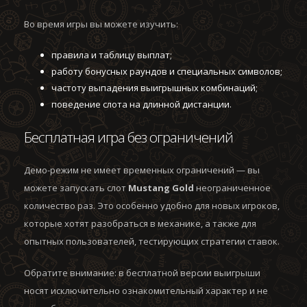
Во время игры вы можете изучить:
правила и таблицу выплат;
работу бонусных раундов и специальных символов;
частоту выпадения выигрышных комбинаций;
поведение слота на длинной дистанции.
Бесплатная игра без ограничений
Демо-режим не имеет временных ограничений — вы
можете запускать слот
Mustang Gold
неограниченное
количество раз. Это особенно удобно для новых игроков,
которые хотят разобраться в механике, а также для
опытных пользователей, тестирующих стратегии ставок.
Обратите внимание: в бесплатной версии выигрыши
носят исключительно ознакомительный характер и не