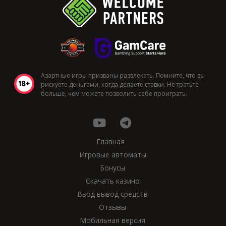
Азартные игры призваны развлекать. Помните, что вы
рискуете деньгами, когда делаете ставки. Не тратьте
больше, чем можете позволить себе проиграть.
Главная
Игровые автоматы
Бонусы
Скачать казино
Ввод вывод средств
Отзывы
Мобильная версия