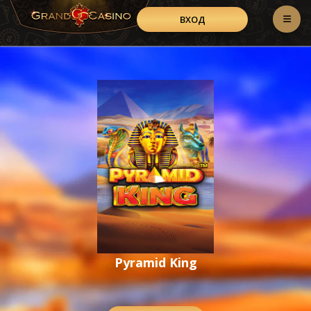
ВХОД
Pyramid King