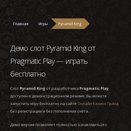
Главная
Игры
Pyramid King
Демо слот Pyramid King от
Pragmatic Play — играть
бесплатно
Слот
Pyramid King
от разработчика
Pragmatic Play
доступен в демонстрационном режиме. Вы можете
запустить игру бесплатно на сайте
Онлайн Казино Гранд
без регистрации и без пополнения счёта.
Демо-версия позволяет полностью ознакомиться с