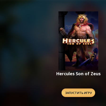
Hercules Son of Zeus
ЗАПУСТИТЬ ИГРУ