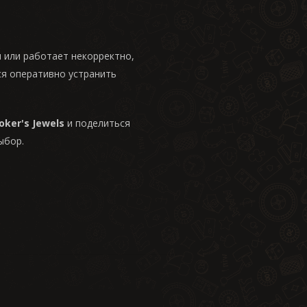
 или работает некорректно,
ся оперативно устранить
Joker's Jewels
и поделиться
ыбор.