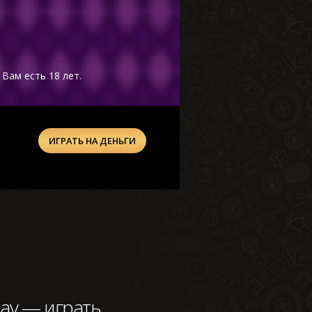
Вам есть 18 лет.
ИГРАТЬ НА ДЕНЬГИ
Play — играть