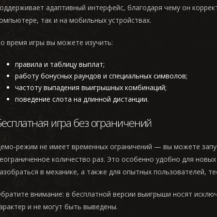
оддерживает адаптивный интерфейс, благодаря чему он коррект
омпьютере, так и на мобильных устройствах.
о время игры вы можете изучить:
правила и таблицу выплат;
работу бонусных раундов и специальных символов;
частоту выпадения выигрышных комбинаций;
поведение слота на длинной дистанции.
Бесплатная игра без ограничений
емо-режим не имеет временных ограничений — вы можете запу
еограниченное количество раз. Это особенно удобно для новых
азобраться в механике, а также для опытных пользователей, те
братите внимание: в бесплатной версии выигрыши носят искл
арактер и не могут быть выведены.