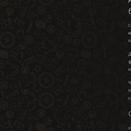
м
п
Д
ф
н
Ч
п
с
И