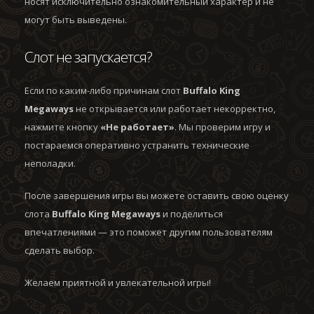
носят исключительно ознакомительный характер и не
могут быть выведены.
Слот не запускается?
Если по каким-либо причинам слот
Buffalo King
Megaways
не открывается или работает некорректно,
нажмите кнопку
«Не работает»
. Мы проверим игру и
постараемся оперативно устранить технические
неполадки.
После завершения игры вы можете оставить свою оценку
слота
Buffalo King Megaways
и поделиться
впечатлениями — это поможет другим пользователям
сделать выбор.
Желаем приятной и увлекательной игры!