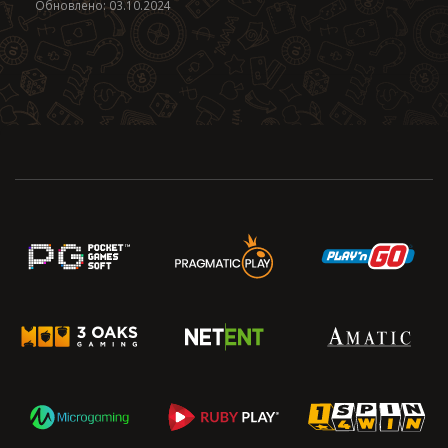
Обновлено:
03.10.2024