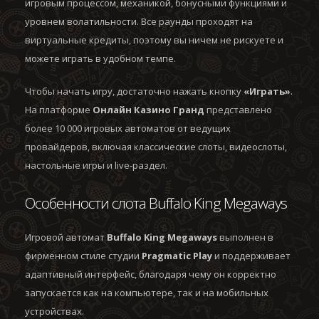
игровым процессом, механикой, бонусными функциями и
уровнем волатильности. Все раунды проходят на
виртуальные кредиты, поэтому вы ничем не рискуете и
можете играть в удобном темпе.
Чтобы начать игру, достаточно нажать кнопку
«Играть»
.
На платформе
Онлайн Казино Гранд
представлено
более 10 000 игровых автоматов от ведущих
провайдеров, включая классические слоты, видеослоты,
настольные игры и live-раздел.
Особенности слота Buffalo King Megaways
Игровой автомат
Buffalo King Megaways
выполнен в
фирменном стиле студии
Pragmatic Play
и поддерживает
адаптивный интерфейс, благодаря чему он корректно
запускается как на компьютере, так и на мобильных
устройствах.