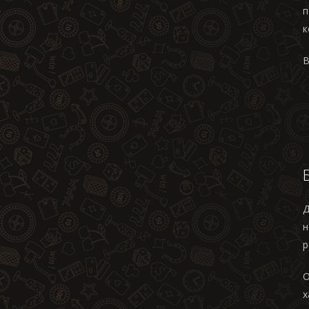
п
к
В
Д
н
р
О
х