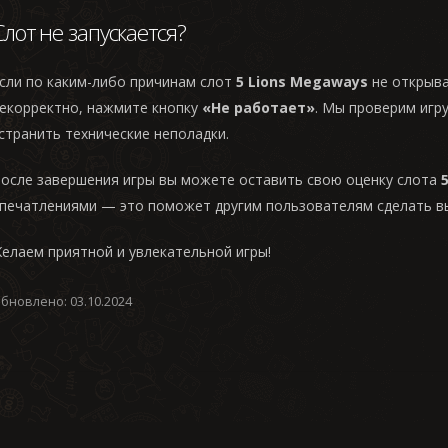
Слот не запускается?
сли по каким-либо причинам слот
5 Lions Megaways
не открыва
екорректно, нажмите кнопку
«Не работает»
. Мы проверим игр
странить технические неполадки.
осле завершения игры вы можете оставить свою оценку слота
печатлениями — это поможет другим пользователям сделать в
елаем приятной и увлекательной игры!
бновлено:
03.10.2024