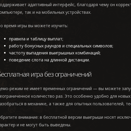
оддерживает адаптивный интерфейс, благодаря чему он коррект
омпьютере, так и на мобильных устройствах.
о время игры вы можете изучить:
правила и таблицу выплат;
работу бонусных раундов и специальных символов;
частоту выпадения выигрышных комбинаций;
поведение слота на длинной дистанции.
Бесплатная игра без ограничений
емо-режим не имеет временных ограничений — вы можете запу
еограниченное количество раз. Это особенно удобно для новых
азобраться в механике, а также для опытных пользователей, те
братите внимание: в бесплатной версии выигрыши носят искл
арактер и не могут быть выведены.