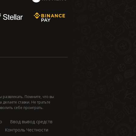
 развлекать. Помните, что вы
а делаете ставки. Не тратьте
волить себе проиграть.
о
Ввод вывод средств
Контроль Честности