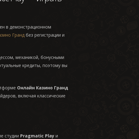
ен в демонстрационном
азино Гранд
без регистрации и
ессом, механикой, бонусными
ртуальные кредиты, поэтому вы
атформе
Онлайн Казино Гранд
йдеров, включая классические
ле студии
Pragmatic Play
и