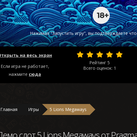
Нажимая "Запустить игру", вы подтверждаете что 
Открыть на весь экран
Рейтинг
5
Если игра не работает,
Всего оценок:
1
нажмите
сюда
Главная
Игры
5 Lions Megaways
Демо слот 5 Lions Megaways от Pragma