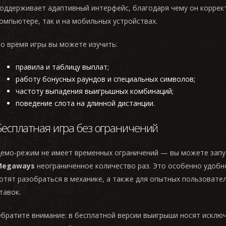
оддерживает адаптивный интерфейс, благодаря чему он коррект
омпьютере, так и на мобильных устройствах.
о время игры вы можете изучить:
правила и таблицу выплат;
работу бонусных раундов и специальных символов;
частоту выпадения выигрышных комбинаций;
поведение слота на длинной дистанции.
Бесплатная игра без ограничений
емо-режим не имеет временных ограничений — вы можете запу
Megaways
неограниченное количество раз. Это особенно удобн
отят разобраться в механике, а также для опытных пользовате
тавок.
братите внимание: в бесплатной версии выигрыши носят искл