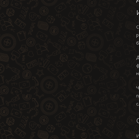
р
б
Д
ф
н
Ч
п
с
И