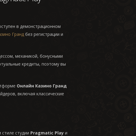
ступен в демонстрационном
азино Гранд
без регистрации и
ессом, механикой, бонусными
ртуальные кредиты, поэтому вы
атформе
Онлайн Казино Гранд
йдеров, включая классические
 стиле студии
Pragmatic Play
и