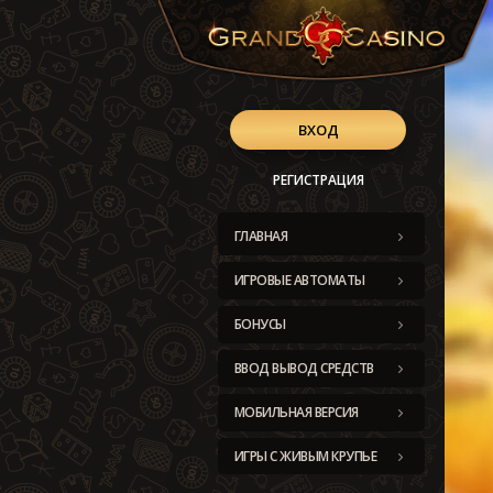
ВХОД
РЕГИСТРАЦИЯ
ГЛАВНАЯ
ИГРОВЫЕ АВТОМАТЫ
БОНУСЫ
ВВОД ВЫВОД СРЕДСТВ
МОБИЛЬНАЯ ВЕРСИЯ
ИГРЫ С ЖИВЫМ КРУПЬЕ