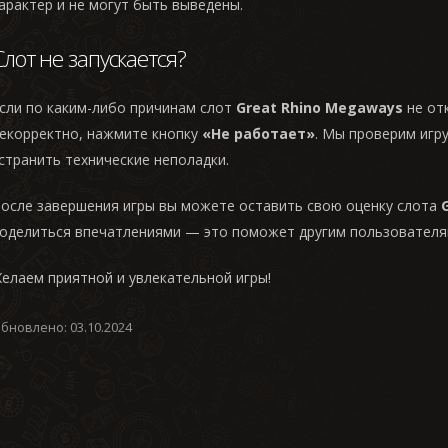
арактер и не могут быть выведены.
Слот не запускается?
сли по каким-либо причинам слот
Great Rhino Megaways
не от
екорректно, нажмите кнопку
«Не работает»
. Мы проверим игр
странить технические неполадки.
осле завершения игры вы можете оставить свою оценку слота
оделиться впечатлениями — это поможет другим пользователя
елаем приятной и увлекательной игры!
бновлено:
03.10.2024