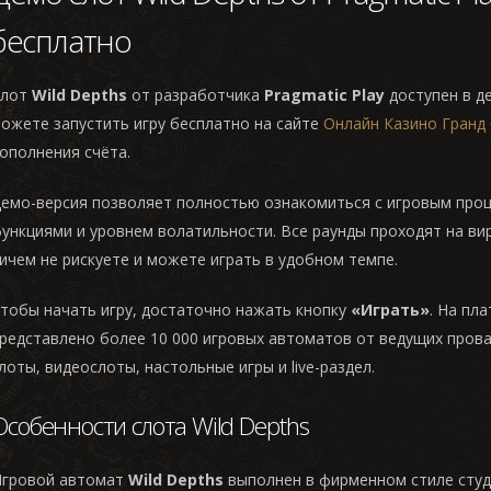
бесплатно
Слот
Wild Depths
от разработчика
Pragmatic Play
доступен в д
ожете запустить игру бесплатно на сайте
Онлайн Казино Гранд
ополнения счёта.
емо-версия позволяет полностью ознакомиться с игровым проц
ункциями и уровнем волатильности. Все раунды проходят на ви
ичем не рискуете и можете играть в удобном темпе.
тобы начать игру, достаточно нажать кнопку
«Играть»
. На пл
редставлено более 10 000 игровых автоматов от ведущих прова
лоты, видеослоты, настольные игры и live-раздел.
Особенности слота Wild Depths
гровой автомат
Wild Depths
выполнен в фирменном стиле сту