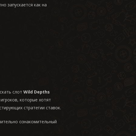
но запускается как на
скать слот
Wild Depths
 игроков, которые хотят
стирующих стратегии ставок.
ючительно ознакомительный