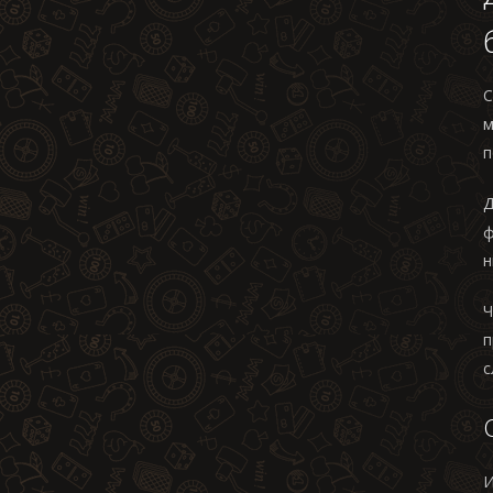
м
п
Д
ф
н
Ч
п
с
И