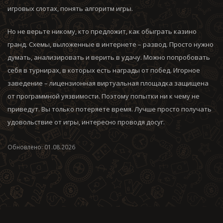
игровых слотах, понять алгоритм игры.
Но не верьте никому, кто предложит, как обыграть казино
гранд. Схемы, выложенные в интернете – развод. Просто нужно
думать, анализировать и верить в удачу. Можно попробовать
себя в турнирах, в которых есть награды от побед. Игорное
заведение – лицензионная виртуальная площадка защищена
от программной уязвимости. Поэтому попытки ни к чему не
приведут. Вы только потеряете время. Лучше просто получать
удовольствие от игры, интересно проводя досуг.
Обновлено:
01.08.2026