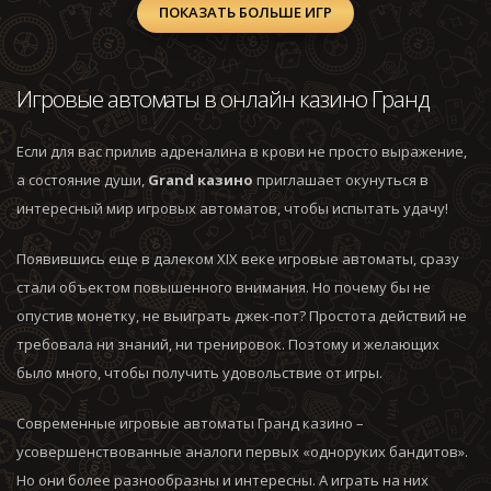
ПОКАЗАТЬ БОЛЬШЕ ИГР
Игровые автоматы в онлайн казино Гранд
Если для вас прилив адреналина в крови не просто выражение,
а состояние души,
Grand казино
приглашает окунуться в
интересный мир игровых автоматов, чтобы испытать удачу!
Появившись еще в далеком XIX веке игровые автоматы, сразу
стали объектом повышенного внимания. Но почему бы не
опустив монетку, не выиграть джек-пот? Простота действий не
требовала ни знаний, ни тренировок. Поэтому и желающих
было много, чтобы получить удовольствие от игры.
Современные игровые автоматы Гранд казино –
усовершенствованные аналоги первых «одноруких бандитов».
Но они более разнообразны и интересны. А играть на них