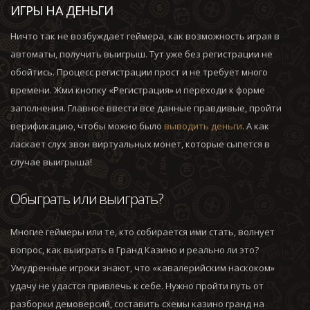
ИГРЫ НА ДЕНЬГИ
Ничто так не возбуждает геймера, как возможность играя в
автоматы, получить выигрыш. Тут уже без регистрации не
обойтись. Процесс регистрации прост и не требует много
времени. Жми кнопку «Регистрация» и переходи к форме
заполнения. Главное ввести все данные правдивые, пройти
верификацию, чтобы можно было
выводить деньги
. А как
ласкает слух звон виртуальных монет, которые сыпется в
случае выигрыша!
Обыграть или выиграть?
Многие геймеры или те, кто собирается ими стать, волнует
вопрос, как выиграть в Гранд Казино и реально ли это?
Умудренные игроки знают, что «кавалерийским наскоком»
удачу не удастся привлечь к себе. Нужно пройти путь от
разборки демоверсий, составить схемы казино гранд на