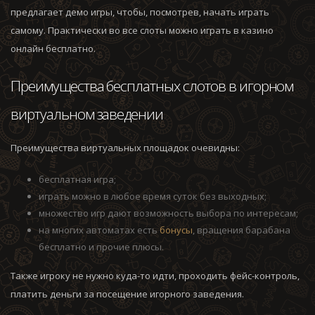
предлагает демо игры, чтобы, посмотрев, начать играть
самому. Практически во все слоты можно играть в казино
онлайн бесплатно.
Преимущества бесплатных слотов в игорном
виртуальном заведении
Преимущества виртуальных площадок очевидны:
бесплатная игра;
играть можно в любое время суток без выходных;
множество игр дают возможность выбора по интересам;
на многих автоматах есть
бонусы
, вращения барабана
бесплатно и прочие плюсы.
Также игроку не нужно куда-то идти, проходить фейс-контроль,
платить деньги за посещение игорного заведения.