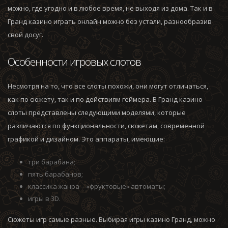
можно, где угодно и в любое время, не выходя из дома. Так и в
Гранд казино играть онлайн можно без устали, разнообразив
свой досуг.
Особенности игровых слотов
Несмотря на то, что все слоты похожи, они могут отличаться,
как по сюжету, так и по действиям геймера. В Гранд казино
слоты представлены следующими моделями, которые
различаются по функциональности, сюжетам, современной
графикой и дизайном. Это аппараты, имеющие:
три барабана;
пять барабанов;
классика жанра – «фруктовые» автоматы;
игры в 3D.
Сюжеты игр самые разные. Выбирая игры казино Гранд, можно