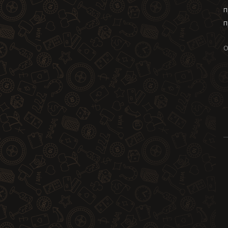
п
п
О