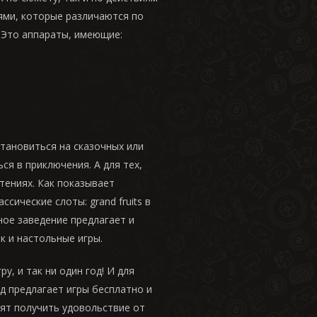
ями, которые различаются по
 Это аппараты, имеющие:
тановиться на сказочных или
я в приключения. А для тех,
тениях. Как показывает
ические слоты: grand fruits в
рное заведение предлагает и
ек и настольные игры.
, и так ни один год! И для
д предлагает игры бесплатно и
тят получить удовольствие от