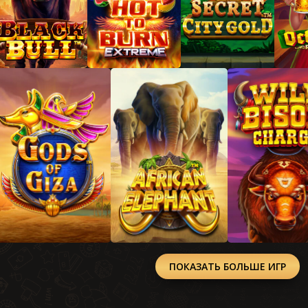
ПОКАЗАТЬ БОЛЬШЕ ИГР