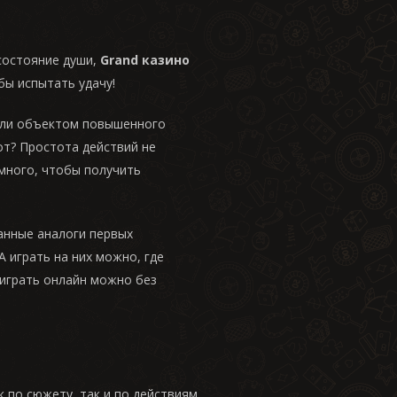
 состояние души,
Grand казино
бы испытать удачу!
тали объектом повышенного
от? Простота действий не
много, чтобы получить
анные аналоги первых
А играть на них можно, где
о играть онлайн можно без
к по сюжету, так и по действиям