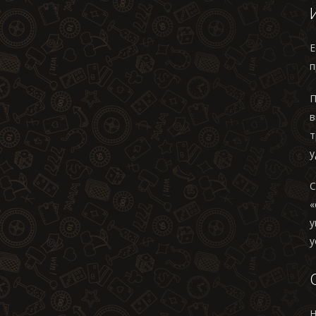
Е
п
П
в
т
у
С
«
у
у
Н