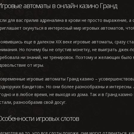
Игровые автоматы в онлайн казино Гранд
сли для вас прилив адреналина в крови не просто выражение, а
риглашает окунуться в интересный мир игровых автоматов, что
оявившись еще в далеком XIX веке игровые автоматы, сразу с
нимания. Но почему бы не опустив монетку, не выиграть джек-п
ребовала ни знаний, ни тренировок. Поэтому и желающих было 
довольствие от игры.
овременные игровые автоматы Гранд казино – усовершенствов
одноруких бандитов». Но они более разнообразны и интересны. 
годно и в любое время, не выходя из дома. Так и в Гранд казин
стали, разнообразив свой досуг.
Особенности игровых слотов
есмотря на то, что все слоты похожи, они могут отличаться, ка