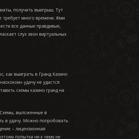
оматы, получить выигрыш. Тут
не требует много времени. Жми
вести все данные правдивые,
к ласкает слух звон виртуальных
с, как выиграть в Гранд Казино
 наскоком» удачу не удастся
ставить схемы казино гранд на
. Схемы, выложенные в
ить в удачу. Можно попробовать
дение – лицензионная
этому попытки ни к чему не