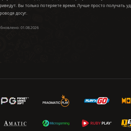
риведут. Вы только потеряете время. Лучше просто получать уд
роводя досуг.
бновлено:
01.08.2026