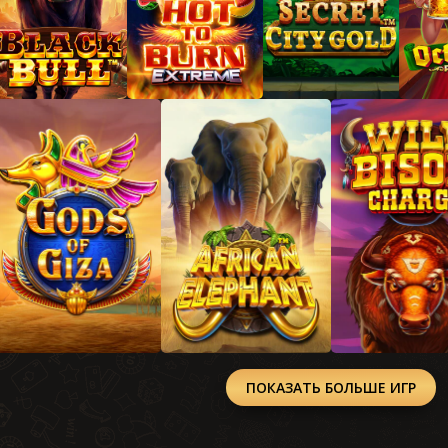
ПОКАЗАТЬ БОЛЬШЕ ИГР