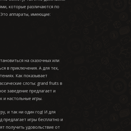
ями, которые различаются по
 Это аппараты, имеющие:
тановиться на сказочных или
я в приключения. А для тех,
тениях. Как показывает
ические слоты: grand fruits в
рное заведение предлагает и
ек и настольные игры.
, и так ни один год! И для
д предлагает игры бесплатно и
тят получить удовольствие от