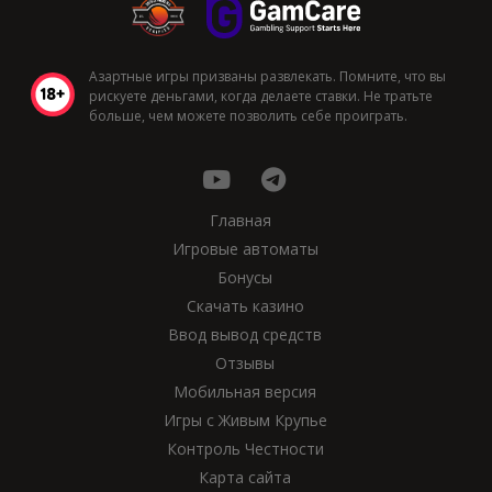
Азартные игры призваны развлекать. Помните, что вы
рискуете деньгами, когда делаете ставки. Не тратьте
больше, чем можете позволить себе проиграть.
Главная
Игровые автоматы
Бонусы
Скачать казино
Ввод вывод средств
Отзывы
Мобильная версия
Игры с Живым Крупье
Контроль Честности
Карта сайта