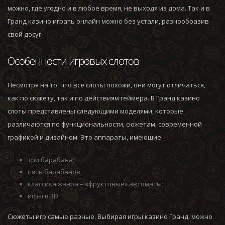
можно, где угодно и в любое время, не выходя из дома. Так и в
Гранд казино играть онлайн можно без устали, разнообразив
свой досуг.
Особенности игровых слотов
Несмотря на то, что все слоты похожи, они могут отличаться,
как по сюжету, так и по действиям геймера. В Гранд казино
слоты представлены следующими моделями, которые
различаются по функциональности, сюжетам, современной
графикой и дизайном. Это аппараты, имеющие:
три барабана;
пять барабанов;
классика жанра – «фруктовые» автоматы;
игры в 3D.
Сюжеты игр самые разные. Выбирая игры казино Гранд, можно